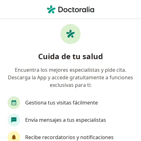
Men
¿Qué estás buscando?
Página De Inicio
Cardiólogo Pediátrico
Ciudad De México
Cuida de tu salud
Encuentra los mejores especialistas y pide cita.
Descarga la App y accede gratuitamente a funciones
exclusivas para ti:
Dr.
Adrián García Canales
sobre las especializacion
Cardiólogo pediátrico
·
Ver más
Gestiona tus visitas fácilmente
Ciudad de México
1 dirección
No. de cédula: 9146117 7847104 5712681 12908397
Envía mensajes a tus especialistas
83 opiniones
Recibe recordatorios y notificaciones