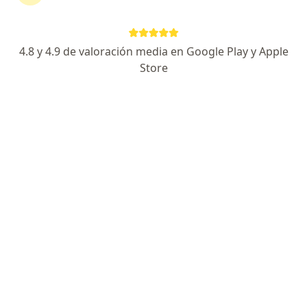
Agendar cita
Enviar mensaje
4.8 y 4.9 de valoración media en Google Play y Apple
Store
Experiencia
Novedades
Servicios y precios
Experiencia
Soy Médico especialista en Cardiología Pediátrica, con
experiencia en Medicina Crítica Pediátrica y enfoque
en prevención cardiovascular y cardiología del
deporte. Atiendo a
niños, adolescentes y adultos
que
requieren valoración integral del sistema
cardiovascular, tanto en consulta clínica como en
contextos de actividad física y entrenamiento.
En pediatría, realizo diagnóstico y seguimiento de
padecimientos como
soplos cardiacos, palpitaciones,