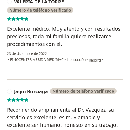
VALERIA DE LA TORRE
V
Número de teléfono verificado
Excelente médico. Muy atento y con resultados
preciosos, toda mi familia quiere realizarce
procedimientos con el.
23 de diciembre de 2022
en opinión del usuario V
•
RINOCENTER MERIDA MEDIMAC
•
Liposucción
•
Reportar
Jaqui Burciaga
Número de teléfono verificado
J
Recomiendo ampliamente al Dr. Vazquez, su
servicio es excelente, es muy amable y
excelente ser humano, honesto en su trabajo,