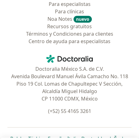
Para especialistas
Para clínicas
Noa Notes
nuevo
Recursos gratuitos
Términos y Condiciones para clientes
Centro de ayuda para especialistas
Contacto
Doctoralia - Página de inicio
Doctoralia México S.A. de C.V.
Avenida Boulevard Manuel Ávila Camacho No. 118
Piso 19 Col. Lomas de Chapultepec V Sección,
Alcaldía Miguel Hidalgo
CP 11000 CDMX, México
(+52) 55 4165 3261
se abre en una nueva pestaña
se abre en una nueva pestaña
se abre en una nueva pestaña
se abre en una nueva pes
se abre en 
se a
Polska
,
Türkiye
,
España
,
Italia
,
Deutschland
,
Česko
,