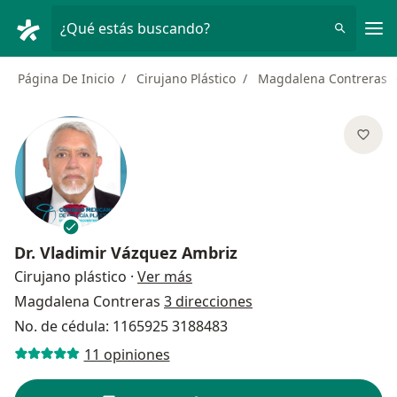
Men
¿Qué estás buscando?
Página De Inicio
Cirujano Plástico
Magdalena Contreras
Dr.
Vladimir Vázquez Ambriz
sobre las especializaciones
Cirujano plástico
·
Ver más
Magdalena Contreras
3 direcciones
No. de cédula: 1165925 3188483
11 opiniones