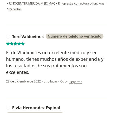
•
RINOCENTER MERIDA MEDIMAC
•
Rinoplastia correctora o funcional
en opinión del usuario Mirna Rojas
•
Reportar
Tere Valdovinos
Número de teléfono verificado
T
El dr. Vladimir es un excelente médico y ser
humano, tienes muchos años de experiencia y
los resultados de sus tratamientos son
excelentes.
en opinión del usuario Tere Va
23 de diciembre de 2022
•
otro lugar
•
Otro
•
Reportar
Elvia Hernandez Espinal
E