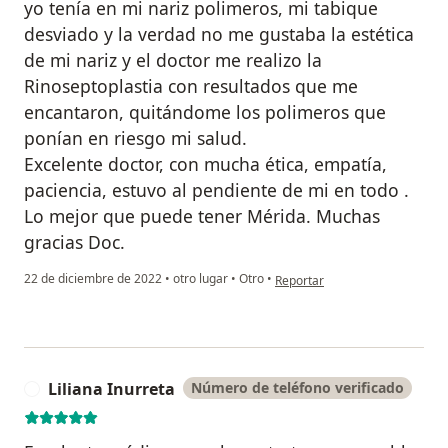
yo tenía en mi nariz polimeros, mi tabique
desviado y la verdad no me gustaba la estética
de mi nariz y el doctor me realizo la
Rinoseptoplastia con resultados que me
encantaron, quitándome los polimeros que
ponían en riesgo mi salud.
Excelente doctor, con mucha ética, empatía,
paciencia, estuvo al pendiente de mi en todo .
Lo mejor que puede tener Mérida. Muchas
gracias Doc.
en opinión del usuario Merci S
22 de diciembre de 2022
•
otro lugar
•
Otro
•
Reportar
Liliana Inurreta
Número de teléfono verificado
L