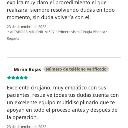
explica muy claro el procedimiento el que
realizará, siemore resolviendo dudas en todo
momento, sin duda volvería con el.
23 de diciembre de 2022
•
ALTABRISA MILLENIUM 507
•
Primera visita Cirugía Plástica
•
en opinión del usuario Jaqui Burciaga
Reportar
Mirna Rojas
Número de teléfono verificado
M
Excelente cirujano, muy empático con sus
pacientes, resuelve todas tus dudas,cuenta con
un excelente equipo multidisciplinario que te
apoyan en todo el proceso antes y después de
la operación.
23 de diciembre de 2022