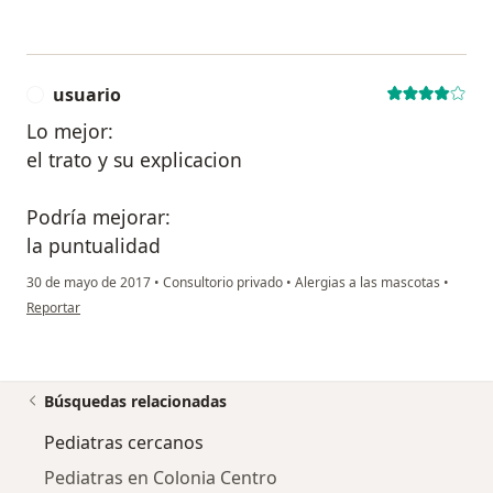
usuario
U
Lo mejor:
el trato y su explicacion
Podría mejorar:
la puntualidad
30 de mayo de 2017
•
Consultorio privado
•
Alergias a las mascotas
•
en opinión del usuario usuario
Reportar
Búsquedas relacionadas
Pediatras cercanos
Pediatras en Colonia Centro