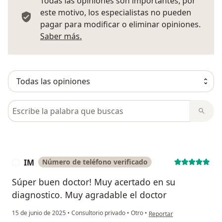
Todas las opiniones son importantes, por
este motivo, los especialistas no pueden
pagar para modificar o eliminar opiniones.
Más información sobre opiniones
Saber más.
Busca en opiniones
IM
Número de teléfono verificado
I
Súper buen doctor! Muy acertado en su
diagnostico. Muy agradable el doctor
en opinión del usuario IM
15 de junio de 2025
•
Consultorio privado
•
Otro
•
Reportar