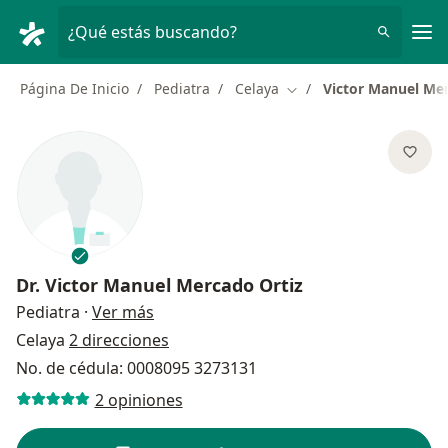
Men
¿Qué estás buscando?
Página De Inicio
Pediatra
Celaya
Victor Manuel Mer
Cambiar de ciudad
Dr.
Victor Manuel Mercado Ortiz
sobre las especializaciones
Pediatra
·
Ver más
Celaya
2 direcciones
No. de cédula: 0008095 3273131
2 opiniones