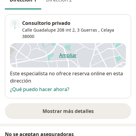
Consultorio privado
Calle Guadalupe 208 int 2,
3 Guerras
,
Celaya
38000
Ampliar
se abre en una nueva pestañ
Disponibilidad
Este especialista no ofrece reserva online en esta
dirección
¿Qué puedo hacer ahora?
Mostrar más detalles
sobre la dirección
No se aceptan aseguradoras