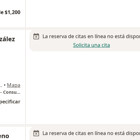
e $1,200
La reserva de citas en línea no está dispo
zález
Solicita una cita
colonia Las Amapas, Guadalajara
•
Mapa
Centro Medico Puerta de Hierro Sur - Piso 2 - Consultorio 23
pecificar
La reserva de citas en línea no está dispo
reno