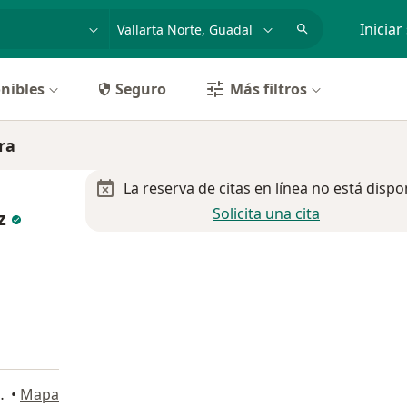
dad, enfermedad o nombre
p. ej. Guadalajara
Iniciar
nibles
Seguro
Más filtros
ra
La reserva de citas en línea no está dispo
Solicita una cita
ez
rio 225, Guadalajara
•
Mapa