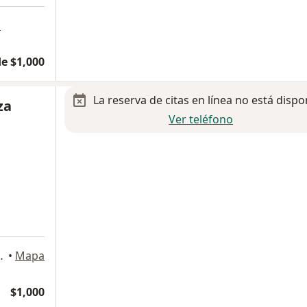
a
e $1,000
La reserva de citas en línea no está dispo
za
Ver teléfono
 2969, Guadalajara
•
Mapa
$1,000