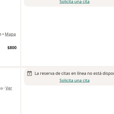
Solicita una cita
n
•
Mapa
$800
La reserva de citas en línea no está dispo
Solicita una cita
·
Ver
co