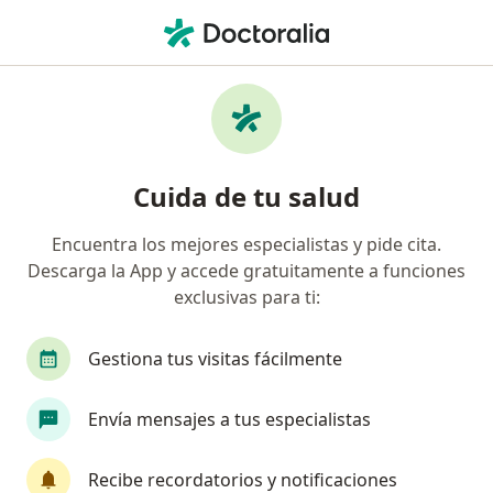
Men
Visitas Sucesivas Traumatología • Monterrey, Nuevo Léon
Filtros
• 1
Seguro
Mapa
Visitas sucesivas Traumatología en
Cuida de tu salud
Monterrey: clínicas y especialistas
Encuentra los mejores especialistas y pide cita.
Descarga la App y accede gratuitamente a funciones
¿Qué especialidad estás buscando?
exclusivas para ti:
Traumatólogo
Ortopedista
Médico gener
Gestiona tus visitas fácilmente
Envía mensajes a tus especialistas
Recibe recordatorios y notificaciones