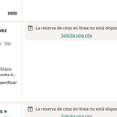
$900
La reserva de citas en línea no está dispo
hez
Solicita una cita
·
Ver
o
Mapa
Hospital Miyad consultorio numero 10 - Consulta de Traumatología y Ortopedia
pecificar
La reserva de citas en línea no está dispo
as
Solicita una cita