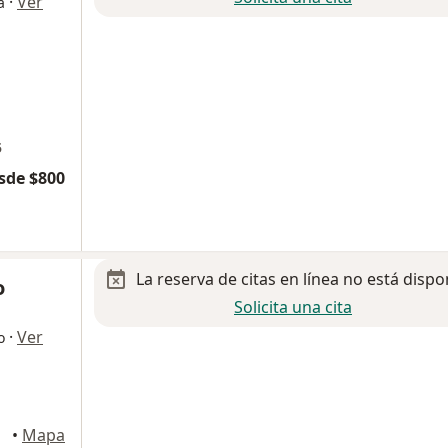
·
Ver
a
5
sde $800
La reserva de citas en línea no está dispo
o
Solicita una cita
·
Ver
o
León
•
Mapa