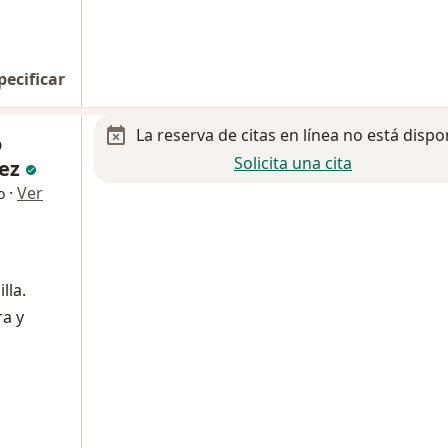
pecificar
La reserva de citas en línea no está dispo
o
Solicita una cita
uez
·
Ver
o
lla.
a y