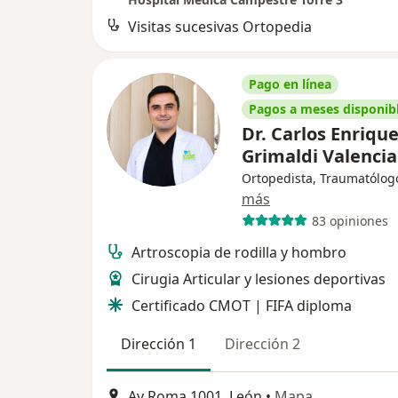
Visitas sucesivas Ortopedia
Pago en línea
Pagos a meses disponib
Dr. Carlos Enriqu
Grimaldi Valenci
Ortopedista, Traumatólog
más
83 opiniones
Artroscopia de rodilla y hombro
Cirugia Articular y lesiones deportivas
Certificado CMOT | FIFA diploma
Dirección 1
Dirección 2
Av Roma 1001, León
•
Mapa