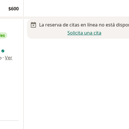
$600
La reserva de citas en línea no está dispo
Solicita una cita
les
e
a
·
Ver
o