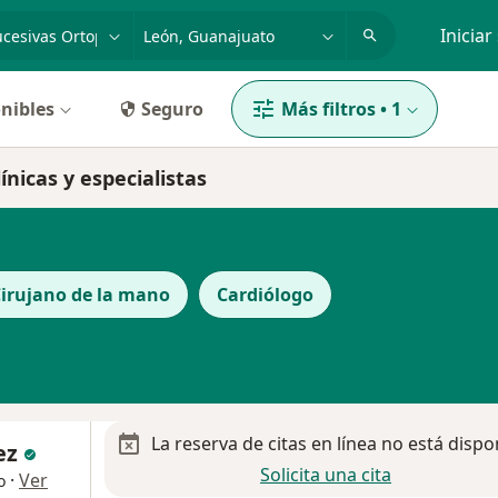
dad, enfermedad o nombre
p. ej. Guadalajara
Iniciar
nibles
Seguro
Más filtros
•
1
ínicas y especialistas
irujano de la mano
Cardiólogo
La reserva de citas en línea no está dispo
ez
Solicita una cita
·
Ver
o