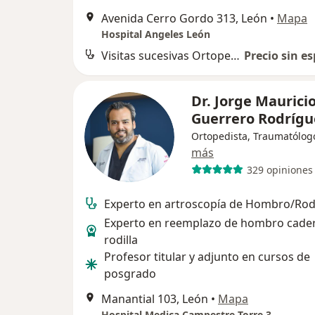
Avenida Cerro Gordo 313, León
•
Mapa
Hospital Angeles León
Visitas sucesivas Ortopedia
Precio sin es
Dr. Jorge Maurici
Guerrero Rodríg
Ortopedista, Traumatólog
más
329 opiniones
Experto en artroscopía de Hombro/Rodi
Experto en reemplazo de hombro cader
rodilla
Profesor titular y adjunto en cursos de
posgrado
Manantial 103, León
•
Mapa
Hospital Medica Campestre Torre 3