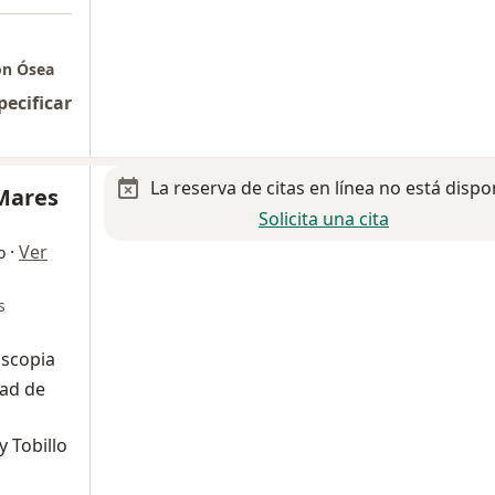
ón Ósea
pecificar
La reserva de citas en línea no está dispo
 Mares
Solicita una cita
·
Ver
o
s
oscopia
dad de
y Tobillo