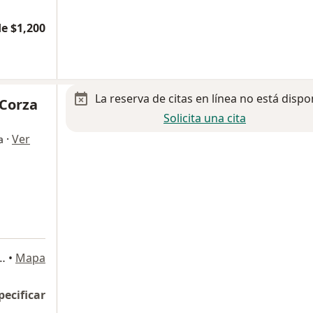
e $1,200
La reserva de citas en línea no está dispo
Corza
Solicita una cita
·
Ver
a
 Vértiz Campero 761, León
•
Mapa
pecificar