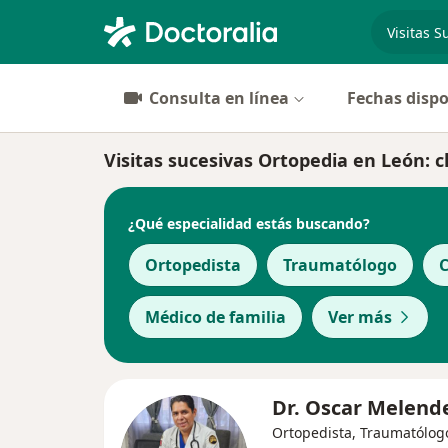
especiali
Consulta en línea
Fechas dispo
Visitas sucesivas Ortopedia en León: cl
¿Qué especialidad estás buscando?
Ortopedista
Traumatólogo
C
Médico de familia
Ver más
Dr. Oscar Melend
Ortopedista, Traumatólog