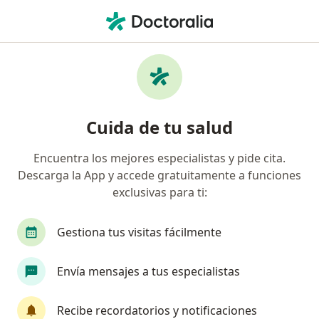
Men
Visita Cirugía General • Nuevo Laredo, Tamaulipas
Filtros
• 1
Mapa
Visita Cirugía General en Nuevo Laredo:
Cuida de tu salud
clínicas y especialistas
Encuentra los mejores especialistas y pide cita.
Descarga la App y accede gratuitamente a funciones
¿Qué especialidad estás buscando?
exclusivas para ti:
Cirujano general
Cirujano de la mano
Cir
Gestiona tus visitas fácilmente
Envía mensajes a tus especialistas
Recibe recordatorios y notificaciones