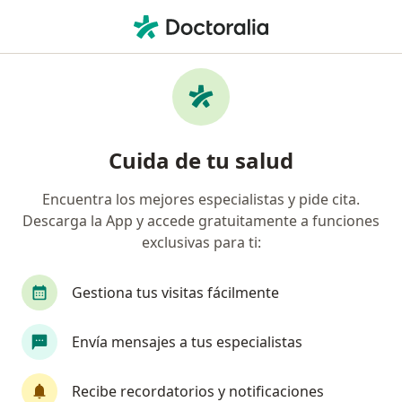
Men
Gnp Seguros • Nuevo Laredo, Tamaulipas
Filtros
Seguro:
GNP Seguros
Doctores recomendados de GNP Seguros en
Cuida de tu salud
Nuevo Laredo
Encuentra los mejores especialistas y pide cita.
Descarga la App y accede gratuitamente a funciones
¿Qué especialidad estás buscando?
exclusivas para ti:
Ginecólogo
Médico general
Cirujano gene
Gestiona tus visitas fácilmente
Envía mensajes a tus especialistas
Recibe recordatorios y notificaciones