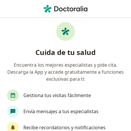
Men
Tratamiento De Cicatrices Heridas Úlceras Con Extirpación O Desbridamiento Y Cierre Directo • Naucalpan de Juárez, México
Filtros
• 1
Seguro
Mapa
Tratamiento de cicatrices, heridas, úlceras,
Cuida de tu salud
con extirpación o desbridamiento y cierre
directo en Naucalpan de Juárez: clínicas y
Encuentra los mejores especialistas y pide cita.
especialistas
Descarga la App y accede gratuitamente a funciones
exclusivas para ti:
¿Qué especialidad estás buscando?
Gestiona tus visitas fácilmente
Dermatólogo
Cirujano plástico
Médico es
Envía mensajes a tus especialistas
Recibe recordatorios y notificaciones