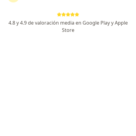
4.8 y 4.9 de valoración media en Google Play y Apple
Store
Dra. Mérida Itzel González Arana
·
Ver más
Dermatólogo
120 opiniones
Dirección
En línea
Boulevard Palmas Hills 2, Naucalapan
•
Mapa
Nova House Interlomas
Tratamiento de cicatrices, heridas, úlceras, con extirpación o desbridamiento y cierre directo
$2,500
Este especialista no ofrece reserva de cita en línea en esta dirección.
Solicita una cita