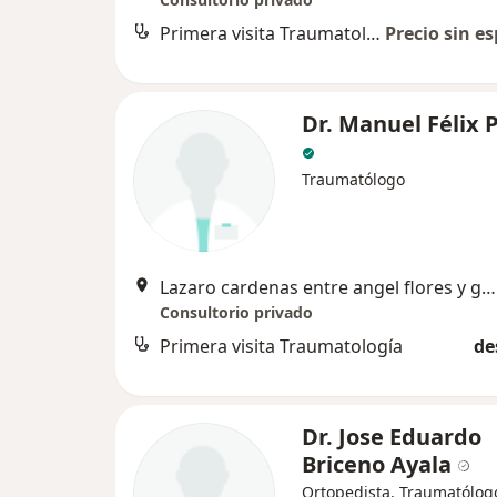
Primera visita Traumatología
Precio sin es
Dr. Manuel Félix 
Traumatólogo
Lazaro cardenas entre angel flores y guerrero No. 526. suite 2, col. centro, los mochis sinaloa., Los Mochis
Consultorio privado
Primera visita Traumatología
de
Dr. Jose Eduardo
Briceno Ayala
Ortopedista, Traumatólog