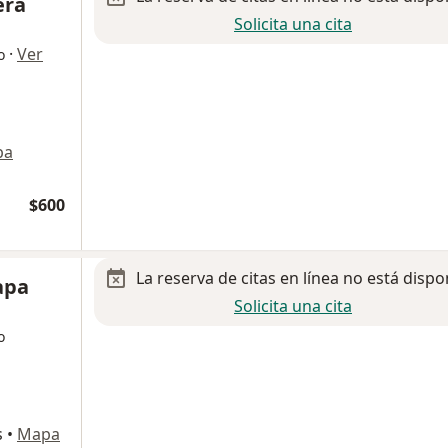
era
Solicita una cita
·
Ver
o
pa
$600
La reserva de citas en línea no está dispo
apa
Solicita una cita
o
s
•
Mapa