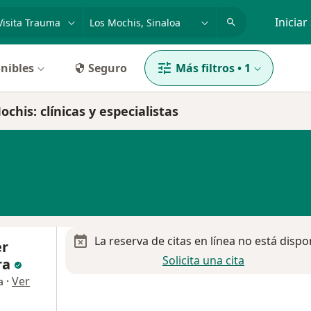
dad, enfermedad o nombre
p. ej. Guadalajara
Iniciar
nibles
Seguro
Más filtros
•
1
chis: clínicas y especialistas
La reserva de citas en línea no está dispo
er
Solicita una cita
ra
·
Ver
a