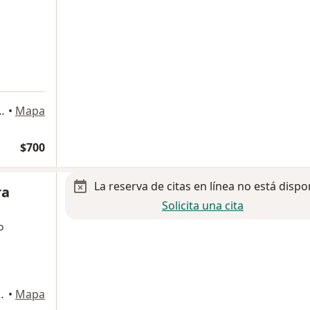
 SECTOR FATIMA, Los Mochis
•
Mapa
$700
La reserva de citas en línea no está dispo
ra
Solicita una cita
o
167-C Pte, Los Mochis
•
Mapa