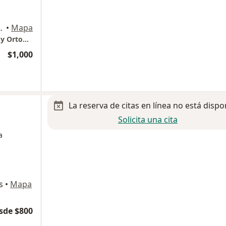
tal Agraz, Los Mochis
•
Mapa
Dr. Francisco J Esparragoza I. Traumatólogo y Ortopedista
$1,000
La reserva de citas en línea no está dispo
Solicita una cita
a
s
•
Mapa
sde $800