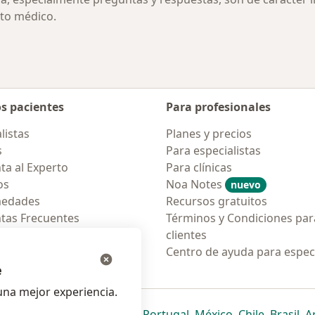
to médico.
os pacientes
Para profesionales
listas
Planes y precios
s
Para especialistas
ta al Experto
Para clínicas
os
Noa Notes
nuevo
medades
Recursos gratuitos
tas Frecuentes
Términos y Condiciones par
ión para móvil
clientes
ara pacientes
Centro de ayuda para especi
e
na mejor experiencia.
ueva pestaña
en una nueva pestaña
e abre en una nueva pestaña
se abre en una nueva pestaña
se abre en una nueva pestaña
se abre en una nueva pestaña
se abre en una nueva p
se abre en una
se abre e
se
Italia
,
Deutschland
,
Česko
,
Portugal
,
México
,
Chile
,
Brasil
,
A