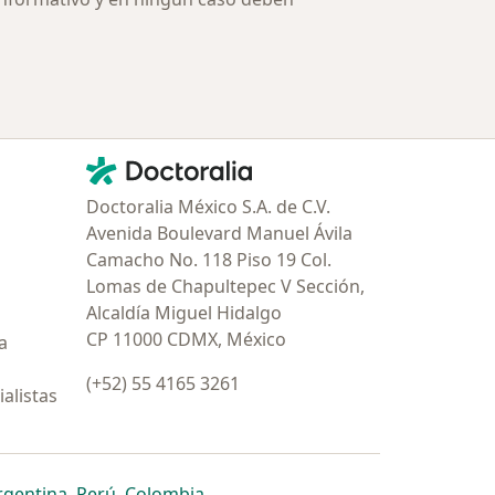
Contacto
Doctoralia - Página de inicio
Doctoralia México S.A. de C.V.
Avenida Boulevard Manuel Ávila
Camacho No. 118 Piso 19 Col.
Lomas de Chapultepec V Sección,
Alcaldía Miguel Hidalgo
CP 11000 CDMX, México
a
(+52) 55 4165 3261
alistas
estaña
 nueva pestaña
n una nueva pestaña
 abre en una nueva pestaña
se abre en una nueva pestaña
se abre en una nueva pestaña
se abre en una nueva pestaña
rgentina
,
Perú
,
Colombia