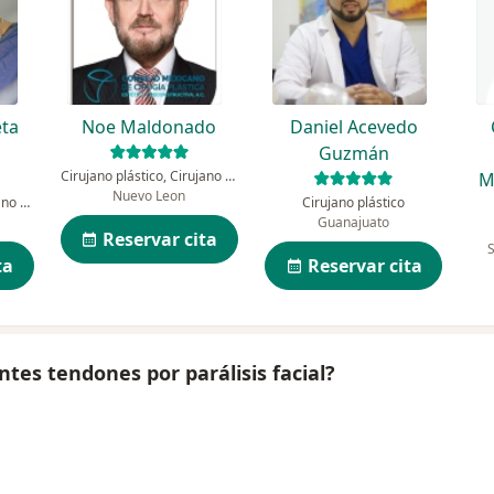
eta
Noe Maldonado
Daniel Acevedo
Guzmán
Cirujano plástico, Cirujano estético y cosmético
M
Nuevo Leon
Cirujano plástico, Cirujano estético y cosmético
Cirujano plástico
Guanajuato
Reservar cita
ta
Reservar cita
ntes tendones por parálisis facial?