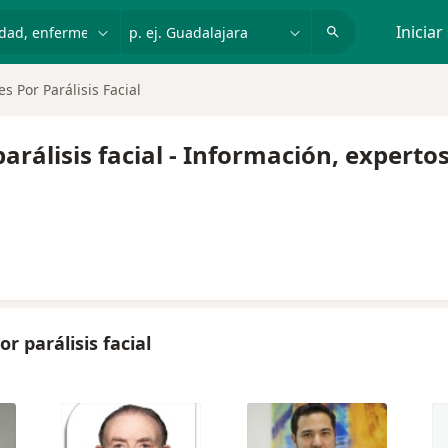
dad, enfermedad o nombre
p. ej. Guadalajara
Iniciar
s Por Parálisis Facial
arálisis facial - Información, experto
 parálisis facial