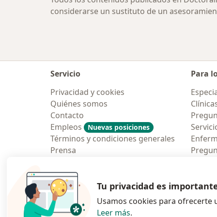
considerarse un sustituto de un asesoramien
Servicio
Para l
Privacidad y cookies
Especia
Quiénes somos
Clínica
Contacto
Pregun
Empleos
Servici
Nuevas posiciones
Términos y condiciones generales
Enfer
Prensa
Pregun
Aplicac
Blog p
Tu privacidad es important
Usamos cookies para ofrecerte u
Leer más
.
se abre en una n
se abre 
s
Polska
,
Türkiye
,
España
,