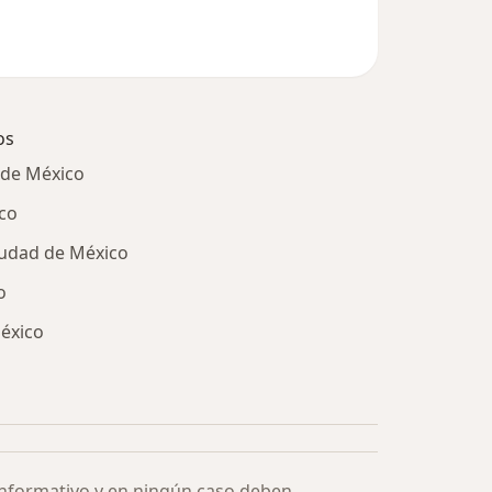
os
 de México
co
iudad de México
o
México
ía: Especialistas más solicitados
informativo y en ningún caso deben