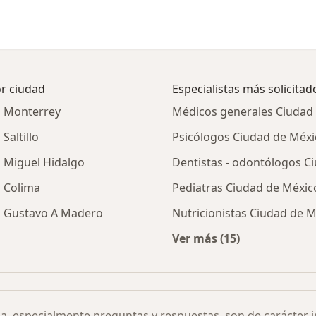
or ciudad
Especialistas más solicitad
en Monterrey
Médicos generales Ciudad
Saltillo
Psicólogos Ciudad de Méxi
n Miguel Hidalgo
Dentistas - odontólogos C
n Colima
Pediatras Ciudad de Méxic
en Gustavo A Madero
Nutricionistas Ciudad de 
Ver más (15)
tendones por parálisis facial por ciudad
Más en esta categor
ia, especialmente preguntas y respuestas, son de carácter 