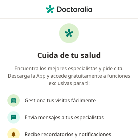
Men
Primera Visita Cirugia Maxilofacial • Monterrey, Nuevo Léon
Filtros
• 1
Seguro
Mapa
Primera visita Cirugia Maxilofacial en
Cuida de tu salud
Monterrey: clínicas y especialistas
Encuentra los mejores especialistas y pide cita.
Descarga la App y accede gratuitamente a funciones
¿Qué especialidad estás buscando?
exclusivas para ti:
Cirujano maxilofacial
Dentista - Odontólogo
Gestiona tus visitas fácilmente
Envía mensajes a tus especialistas
Recibe recordatorios y notificaciones