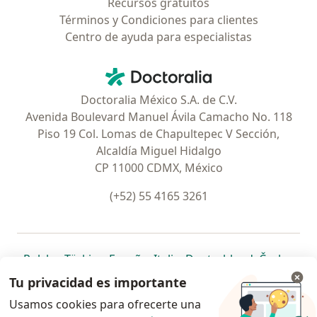
Recursos gratuitos
Términos y Condiciones para clientes
Centro de ayuda para especialistas
Contacto
Doctoralia - Página de inicio
Doctoralia México S.A. de C.V.
Avenida Boulevard Manuel Ávila Camacho No. 118
Piso 19 Col. Lomas de Chapultepec V Sección,
Alcaldía Miguel Hidalgo
CP 11000 CDMX, México
(+52) 55 4165 3261
se abre en una nueva pestaña
se abre en una nueva pestaña
se abre en una nueva pestaña
se abre en una nueva pes
se abre en 
se a
Polska
,
Türkiye
,
España
,
Italia
,
Deutschland
,
Česko
,
se abre en una nueva pestaña
se abre en una nueva pestaña
se abre en una nueva pestaña
se abre en una nueva p
se abre en 
se abr
Portugal
,
México
,
Chile
,
Brasil
,
Argentina
,
Perú
,
Tu privacidad es importante
se abre en una nueva pe
Colombia
Usamos cookies para ofrecerte una