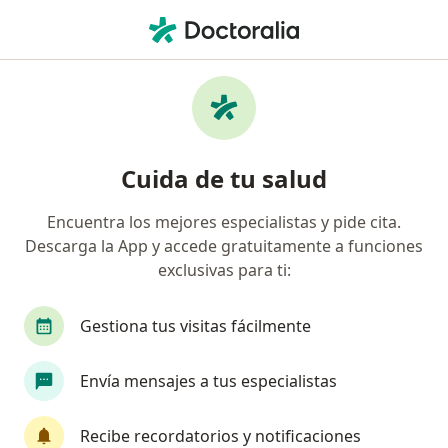
Men
Electrocardiograma De Reposo • Monterrey, Nuevo Léon
Filtros
• 1
Mapa
Electrocardiograma de reposo en
Cuida de tu salud
Monterrey: clínicas y especialistas
Encuentra los mejores especialistas y pide cita.
Descarga la App y accede gratuitamente a funciones
¿Qué tipo de visita quieres reservar?
exclusivas para ti:
Electrocardiograma de reposo
Gestiona tus visitas fácilmente
Envía mensajes a tus especialistas
Recibe recordatorios y notificaciones