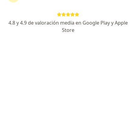
4.8 y 4.9 de valoración media en Google Play y Apple
Pago en línea
Pagos a meses disponibles
Store
Dra. Mónica Krysteel González González
Dermatólogo pediátrico
299 opiniones
Avenida Bugambilias 4083, Suite 802, Tijuana
•
Mapa
Del Prado Medical Tower
Consulta subsecuente dermatología pediátrica
$1,400
Este especialista no ofrece reserva de cita en línea en esta dirección.
Solicita una cita
Búsquedas relacionadas