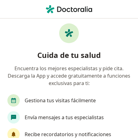
Men
Consulta Subsecuente Dermatología Pediátrica • Tijuana, Baja California
Filtros
• 1
Mapa
Consulta subsecuente dermatología
Cuida de tu salud
pediátrica en Tijuana: clínicas y
especialistas
Encuentra los mejores especialistas y pide cita.
Descarga la App y accede gratuitamente a funciones
¿Qué especialidad estás buscando?
exclusivas para ti:
Dermatólogo pediátrico
Gestiona tus visitas fácilmente
Envía mensajes a tus especialistas
Recibe recordatorios y notificaciones