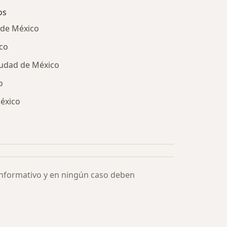
os
 de México
co
iudad de México
o
México
ía: Especialistas más solicitados
informativo y en ningún caso deben