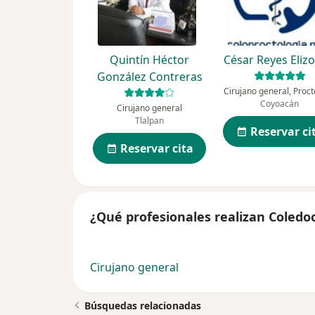
Quintín Héctor
César Reyes Eliz
González Contreras
Cirujano general, Proc
Coyoacán
Cirujano general
Tlalpan
Reservar ci
Reservar cita
¿Qué profesionales realizan Coledoc
Cirujano general
Búsquedas relacionadas