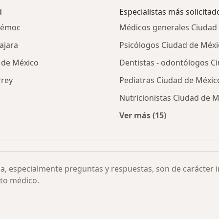
d
Especialistas más solicitad
htémoc
Médicos generales Ciudad
ajara
Psicólogos Ciudad de Méxi
d de México
Dentistas - odontólogos C
rrey
Pediatras Ciudad de Méxic
Nutricionistas Ciudad de 
Ver más (15)
iasis por laparotomia por ciudad
Más en esta categor
ia, especialmente preguntas y respuestas, son de carácter 
to médico.