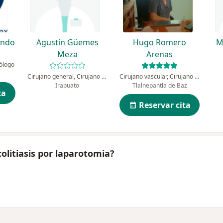
ondo
Agustín Güemes
Hugo Romero
M
Meza
Arenas
tólogo
Cirujano general, Cirujano oncólogo
Cirujano vascular, Cirujano general
Irapuato
Tlalnepantla de Baz
ta
Reservar cita
olitiasis por laparotomia?