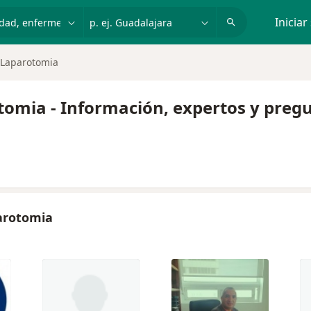
dad, enfermedad o nombre
p. ej. Guadalajara
Iniciar
r Laparotomia
otomia - Información, expertos y preg
parotomia