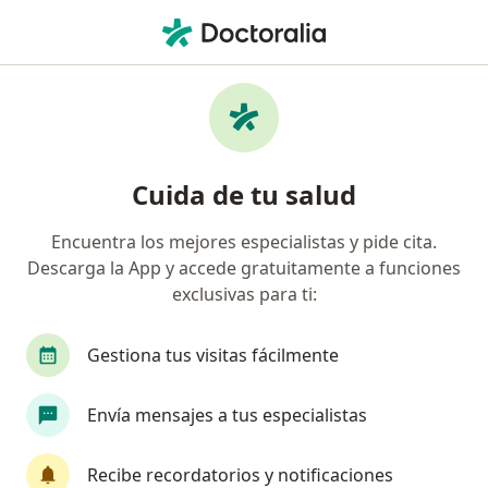
Men
Colecistectomia Por Laparotomia • Puerto Vallarta, Jalisco
Filtros
• 1
Seguro
Mapa
Colecistectomia por laparotomia en Puerto
Cuida de tu salud
Vallarta: clínicas y especialistas
Encuentra los mejores especialistas y pide cita.
Descarga la App y accede gratuitamente a funciones
¿Qué especialidad estás buscando?
exclusivas para ti:
Cirujano general
Anestesiólogo
Angiólog
Gestiona tus visitas fácilmente
Envía mensajes a tus especialistas
Recibe recordatorios y notificaciones