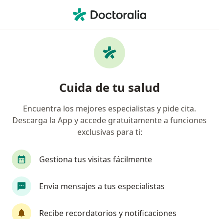
Men
Aplicación De Toxina Botulínica Botox • Ciudad Obregon, Sonora
Filtros
• 1
Mapa
Aplicación de toxina botulínica (Botox) en
Cuida de tu salud
Ciudad Obregon: clínicas y especialistas
Encuentra los mejores especialistas y pide cita.
Descarga la App y accede gratuitamente a funciones
¿Qué tipo de visita quieres reservar?
exclusivas para ti:
Aplicación de Botox
Aplicación de toxina botul
Gestiona tus visitas fácilmente
Envía mensajes a tus especialistas
Recibe recordatorios y notificaciones