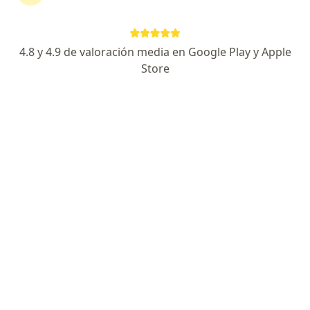
Dirección
En línea
4.8 y 4.9 de valoración media en Google Play y Apple
Fernando Loyola 101, Santiago de Querétaro
•
Mapa
Store
Av. Tecnologico cerca de Zaragoza
Primera visita Medicina Complementaria y Alternativa
desde $550
Este especialista no ofrece reserva de cita en línea en esta dirección.
Solicita una cita