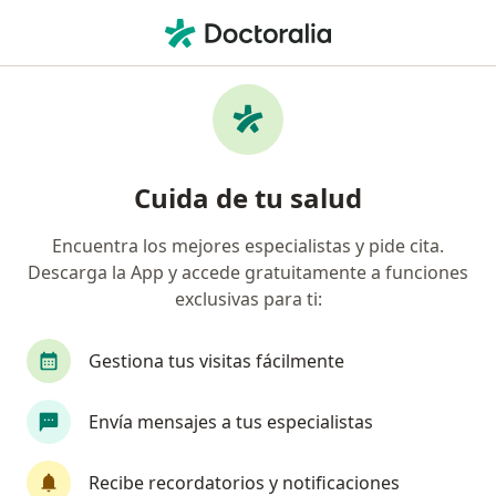
Men
Terapeuta Complementario • San José De Los Olvera, Corregidora, Querétaro
Filtros
Seguro
Mapa
Profesionales de medicina complementaria
Cuida de tu salud
en San José De Los Olvera, Corregidora
Encuentra los mejores especialistas y pide cita.
Descarga la App y accede gratuitamente a funciones
exclusivas para ti:
Gestiona tus visitas fácilmente
Envía mensajes a tus especialistas
Lic. Daniela Delgadillo
Terapeuta complementario
Recibe recordatorios y notificaciones
23 opiniones