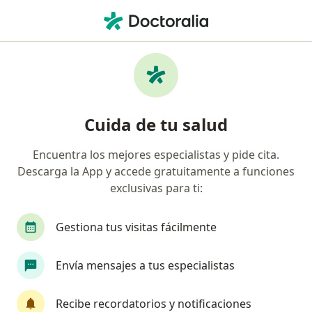
Men
Terapeuta Complementario • El Pueblito, Corregidora, Querétaro
Filtros
Seguro
Mapa
Profesionales de medicina complementaria
Cuida de tu salud
en El Pueblito, Corregidora
Encuentra los mejores especialistas y pide cita.
Descarga la App y accede gratuitamente a funciones
exclusivas para ti:
Gestiona tus visitas fácilmente
Envía mensajes a tus especialistas
Lic. Daniela Delgadillo
Terapeuta complementario
Recibe recordatorios y notificaciones
23 opiniones