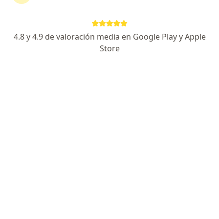
Dirección
En línea
4.8 y 4.9 de valoración media en Google Play y Apple
Fernando Loyola 101, Santiago de Querétaro
•
Mapa
Store
Av. Tecnologico cerca de Zaragoza
Primera visita Medicina Complementaria y Alternativa
desde $550
Este especialista no ofrece reserva de cita en línea en esta dirección.
Solicita una cita