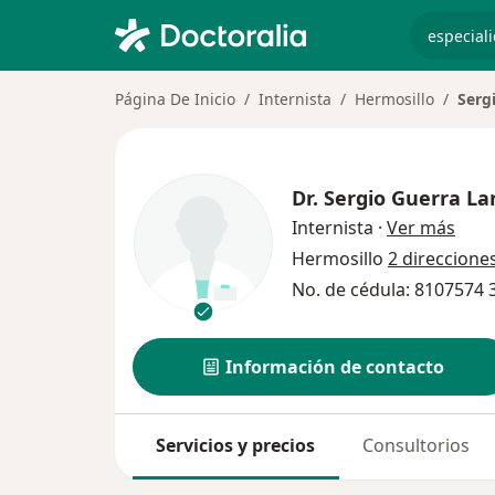
especiali
Página De Inicio
Internista
Hermosillo
Serg
Dr.
Sergio Guerra L
sobr
Internista
·
Ver más
Hermosillo
2 direccione
No. de cédula: 8107574
Información de contacto
Servicios y precios
Consultorios