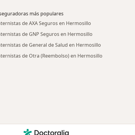
seguradoras más populares
nternistas de AXA Seguros en Hermosillo
nternistas de GNP Seguros en Hermosillo
nternistas de General de Salud en Hermosillo
nternistas de Otra (Reembolso) en Hermosillo
tratadas
Contacto
Doctoralia - Página de inicio