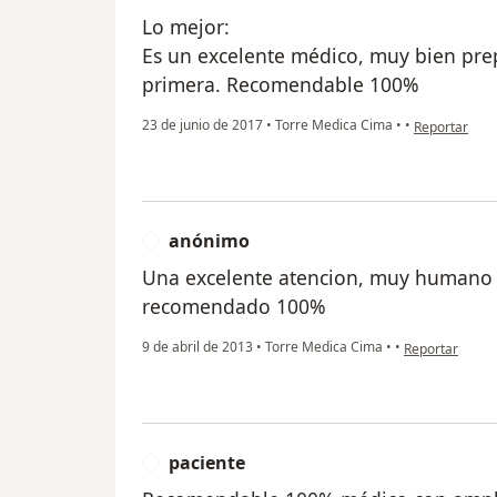
Lo mejor:
Es un excelente médico, muy bien pre
primera. Recomendable 100%
en opinión de
23 de junio de 2017
•
Torre Medica Cima
•
•
Reportar
anónimo
A
Una excelente atencion, muy humano y
recomendado 100%
en opinión del
9 de abril de 2013
•
Torre Medica Cima
•
•
Reportar
paciente
P