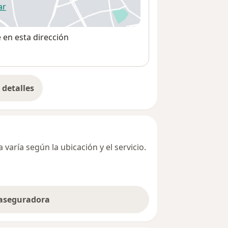
ar
 abre en una nueva pestaña
e en esta dirección
detalles
bre la dirección
varía según la ubicación y el servicio.
 aseguradora