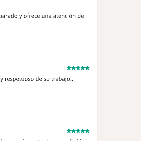
parado y ofrece una atención de
l usuario anónimo
 respetuoso de su trabajo..
 usuario anónimo