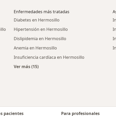
Enfermedades más tratadas
A
Diabetes en Hermosillo
I
llo
Hipertensión en Hermosillo
I
Dislipidemia en Hermosillo
I
Anemia en Hermosillo
I
Insuficiencia cardíaca en Hermosillo
Ver más (15)
Más en esta categoría: Enfermedades más 
 cercanos
os pacientes
Para profesionales