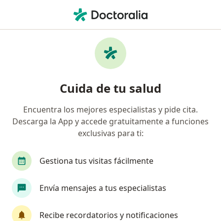
Men
Internista • Valle Escondido, Hermosillo, Sonora
Filtros
Seguro
Mapa
Internistas en Valle Escondido, Hermosillo
Cuida de tu salud
Encuentra los mejores especialistas y pide cita.
Descarga la App y accede gratuitamente a funciones
exclusivas para ti:
Gestiona tus visitas fácilmente
Pago en línea
Pagos a meses disponibles
Envía mensajes a tus especialistas
Dr. Edgar Andres García Jaime
·
Ver más
Internista, Cardiólogo
Recibe recordatorios y notificaciones
449 opiniones