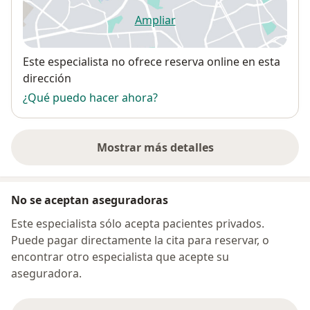
Ampliar
se abre en una nueva pestañ
Disponibilidad
Este especialista no ofrece reserva online en esta
dirección
¿Qué puedo hacer ahora?
Mostrar más detalles
sobre la dirección
No se aceptan aseguradoras
Este especialista sólo acepta pacientes privados.
Puede pagar directamente la cita para reservar, o
encontrar otro especialista que acepte su
aseguradora.