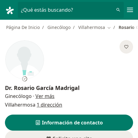
Men
¿Qué estás buscando?
Página De Inicio
Ginecólogo
Villahermosa
Rosario 
Cambiar de ci
Dr.
Rosario García Madrigal
sobre las especializaciones
Ginecólogo
·
Ver más
Villahermosa
1 dirección
Información de contacto