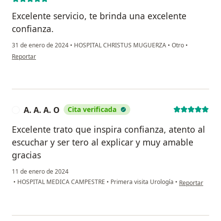
Excelente servicio, te brinda una excelente
confianza.
31 de enero de 2024
•
HOSPITAL CHRISTUS MUGUERZA
•
Otro
•
en opinión del usuario José Manuel Romero
Reportar
A. A. A. O
Cita verificada
A
Excelente trato que inspira confianza, atento al
escuchar y ser tero al explicar y muy amable
gracias
11 de enero de 2024
en opinión del u
•
HOSPITAL MEDICA CAMPESTRE
•
Primera visita Urología
•
Reportar