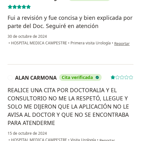
Fui a revisión y fue concisa y bien explicada por
parte del Doc. Seguiré en atención
30 de octubre de 2024
en opinión del
•
HOSPITAL MEDICA CAMPESTRE
•
Primera visita Urología
•
Reportar
ALAN CARMONA
Cita verificada
A
REALICE UNA CITA POR DOCTORALIA Y EL
CONSULTORIO NO ME LA RESPETÓ, LLEGUE Y
SOLO ME DIJERON QUE LA APLICACIÓN NO LE
AVISA AL DOCTOR Y QUE NO SE ENCONTRABA
PARA ATENDERME
15 de octubre de 2024
en opinión del usuari
•
HOSPITAL MEDICA CAMPESTRE
•
Visita Urología
•
Reportar