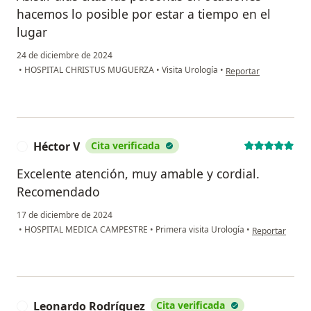
hacemos lo posible por estar a tiempo en el
lugar
24 de diciembre de 2024
en opinión del usuari
•
HOSPITAL CHRISTUS MUGUERZA
•
Visita Urología
•
Reportar
Héctor V
Cita verificada
H
Excelente atención, muy amable y cordial.
Recomendado
17 de diciembre de 2024
en opinión del 
•
HOSPITAL MEDICA CAMPESTRE
•
Primera visita Urología
•
Reportar
Leonardo Rodríguez
Cita verificada
L