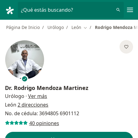
Men
¿Qué estás buscando?
Página De Inicio
Urólogo
León
Rodrigo Mendoza M
Cambiar de ciudad
Dr.
Rodrigo Mendoza Martinez
sobre las especializaciones
Urólogo
·
Ver más
León
2 direcciones
No. de cédula: 3694805 6901112
40 opiniones