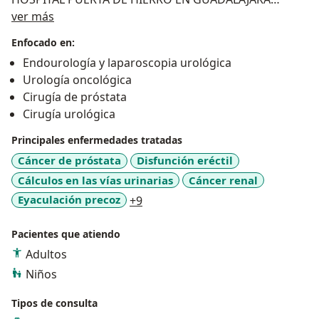
Sobre mí
JALISCO.
ver más
RE-CERTIFICADO POR EL CONSEJO MEXICANO DE
Enfocado en:
UROLOGIA.
Endourología y laparoscopia urológica
EXPERTO EN CIRUGIA UROLOGICA DE MINIMA
Urología oncológica
INVASION Y LASER PARA CALCULOS DE VIAS URINARIAS
Cirugía de próstata
Y PROSTATA
Cirugía urológica
PROFESOR DE POST GRADO DE LA ESPECIALIDAD DE
UROLOGIA.
Principales enfermedades tratadas
MIEMBRO DEL COLEGIO MEXICANO DE UROLOGIA.
Cáncer de próstata
Disfunción eréctil
MIEMBRO DE LA CONFEDERACION AMERICANA DE
Cálculos en las vías urinarias
Cáncer renal
UROLOGIA.
a11y_sr_more_diseases
Eyaculación precoz
+9
MIEMBRO DEL COLEGIO DE UROLOGOS DEL ESTADO
DE GUANAJUATO.
Pacientes que atiendo
MIEMBRO DEL STAFF DE HOSPITAL MEDICA
Adultos
CAMPESTRE, HOSPITAL CHRISTUS MUGUERZA Y
HOSPITAL UNIDAD MEDICA DE ALTA ESPECIALIDAD
Niños
DEL BAJIO.
Tipos de consulta
CO-FUNDADOR DE LA ASOCIACION UROLOGICA DE