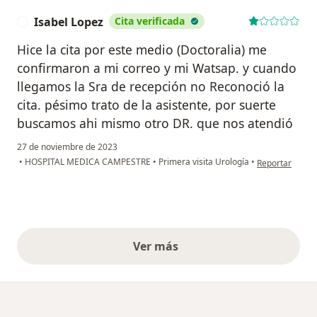
Isabel Lopez
Cita verificada
I
Hice la cita por este medio (Doctoralia) me
confirmaron a mi correo y mi Watsap. y cuando
llegamos la Sra de recepción no Reconoció la
cita. pésimo trato de la asistente, por suerte
buscamos ahi mismo otro DR. que nos atendió
27 de noviembre de 2023
en opinión del 
•
HOSPITAL MEDICA CAMPESTRE
•
Primera visita Urología
•
Reportar
Ver más
opiniones anteriores