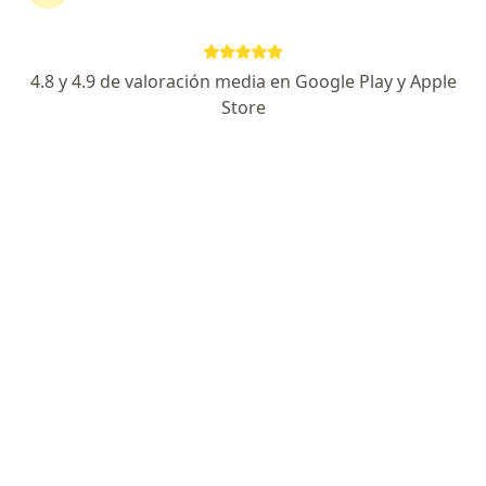
1352 opiniones
Experto en dolores articulares
4.8 y 4.9 de valoración media en Google Play y Apple
Mención Honorífica en Reumatologia por la UNAM
Store
Puntualidad, empatía, tratamiento personalizado
Especialista de confianza
Miguel Hidalgo y Costilla 2525, Monterrey
•
Mapa
Hospital Christus Muguerza Alta Especialidad
Acepta Ajuste a Tabulador
Primera visita Reumatología
Este especialista no ofrece reserva de cita en línea en esta dirección.
Solicita una cita