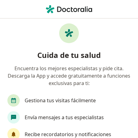
Men
Reumatólogo • Monterrey, Nuevo Léon
Filtros
Seguro:
Ajuste a Tabulador
Reumatólogos recomendados de Ajuste a
Cuida de tu salud
Tabulador en Monterrey
Encuentra los mejores especialistas y pide cita.
Descarga la App y accede gratuitamente a funciones
exclusivas para ti:
Gestiona tus visitas fácilmente
Envía mensajes a tus especialistas
Destacado
Dr. Juan Bernardino Chi Leon
Recibe recordatorios y notificaciones
·
Ver más
Reumatólogo, Internista