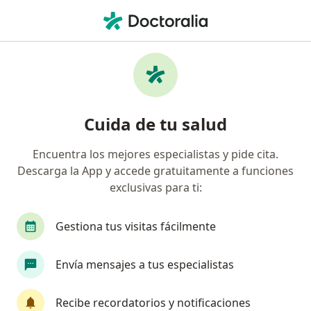
Men
Reumatólogo • Futurama Monterrey, León, Guanajuato
Filtros
Seguro
Mapa
Reumatólogos en Futurama Monterrey,
Cuida de tu salud
León
Encuentra los mejores especialistas y pide cita.
Descarga la App y accede gratuitamente a funciones
exclusivas para ti:
Gestiona tus visitas fácilmente
Envía mensajes a tus especialistas
Dr. Gustavo Netzahualcóyotl Damian
Abrego
Recibe recordatorios y notificaciones
·
Ver más
Reumatólogo, Internista