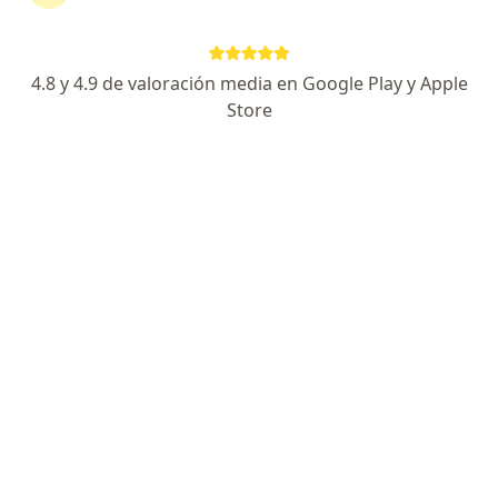
915 opiniones
Especialista de confianza
4.8 y 4.9 de valoración media en Google Play y Apple
Av. Cerro Gordo 311, León
•
Mapa
Store
Hospital Ángeles León
Primera visita Reumatología
Precio sin especificar
Este especialista no ofrece reserva de cita en línea en esta dirección.
Solicita una cita
Dr. J. Antonio Veloz A.