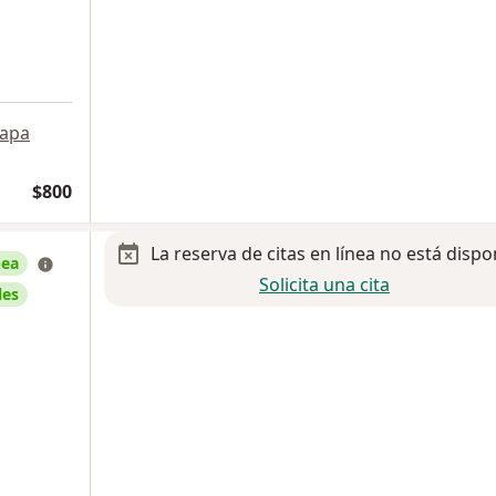
apa
$800
La reserva de citas en línea no está dispo
nea
Solicita una cita
les