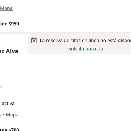
Mapa
sde $950
La reserva de citas en línea no está dispo
Solicita una cita
ez Alva
a
 activa
z
•
Mapa
sde $700