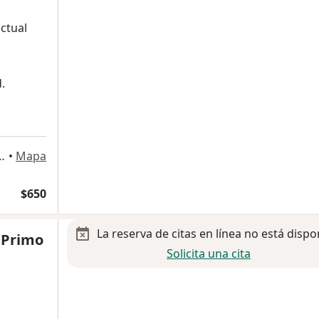
ctual
.
ín, Naucalpan de Juárez
•
Mapa
$650
La reserva de citas en línea no está dispo
l Primo
Solicita una cita