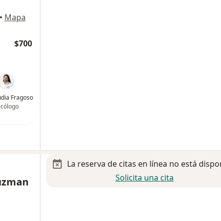
•
Mapa
$700
audia Fragoso
icólogo
La reserva de citas en línea no está dispo
Solicita una cita
Guzman