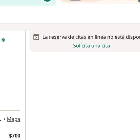
La reserva de citas en línea no está dispo
s
Solicita una cita
Local 1, Mexicali
•
Mapa
$700