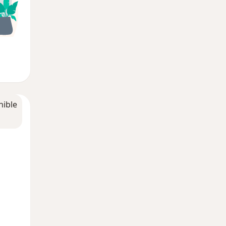
nible