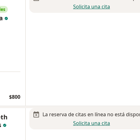
Solicita una cita
les
ta
$800
La reserva de citas en línea no está dispo
eth
Solicita una cita
s