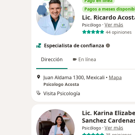
Pago en línea
Pagos a meses disponib
Lic. Ricardo Acos
·
Ver más
Psicólogo
44 opiniones
Especialista de confianza
Dirección
En línea
Juan Aldama 1300, Mexicali
•
Mapa
Psicologo Acosta
Visita Psicología
Lic. Karina Elizab
Sanchez Cardena
·
Ver más
Psicólogo
35 opiniones