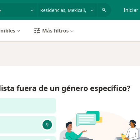
dad, enfermedad o nombre
p. ej. Guadalajara
Iniciar
nibles
Más filtros
lista fuera de un género específico?