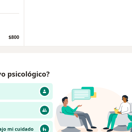
$800
o psicológico?
ajo mi cuidado