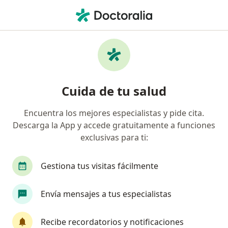
Men
Proctólogo • Santiago de Querétaro, Querétaro
Filtros
Seguro
Mapa
Proctólogos en Santiago de Querétaro
Cuida de tu salud
Encuentra los mejores especialistas y pide cita.
Descarga la App y accede gratuitamente a funciones
exclusivas para ti:
Gestiona tus visitas fácilmente
Destacado
Envía mensajes a tus especialistas
Dr. Victor Flores Gamboa
·
Ver más
Proctólogo, Cirujano general
Recibe recordatorios y notificaciones
83 opiniones