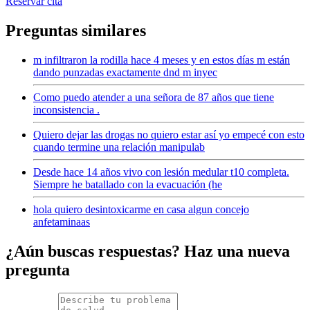
Reservar cita
Preguntas similares
m infiltraron la rodilla hace 4 meses y en estos días m están
dando punzadas exactamente dnd m inyec
Como puedo atender a una señora de 87 años que tiene
inconsistencia .
Quiero dejar las drogas no quiero estar así yo empecé con esto
cuando termine una relación manipulab
Desde hace 14 años vivo con lesión medular t10 completa.
Siempre he batallado con la evacuación (he
hola quiero desintoxicarme en casa algun concejo
anfetaminaas
¿Aún buscas respuestas? Haz una nueva
pregunta