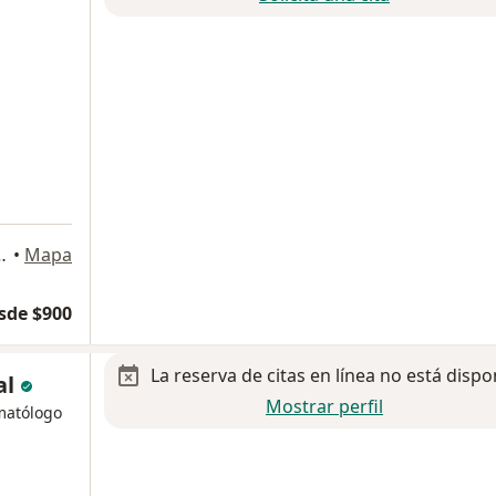
ines, Tijuana, Baja California, México, Tijuana
•
Mapa
sde $900
La reserva de citas en línea no está dispo
al
Mostrar perfil
matólogo