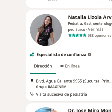
Natalia Lizola Ar
Pediatra, Gastroenterólog
·
Ver más
pediátrico
688 opiniones
Especialista de confianza
Dirección
En línea
Blvd. Agua Caliente 9955 (Sucursal Principal) Fracc, Calete, 22044 Tijuana Edificio Torela co
Grupo IMAGINEM
Visita sucesiva de pediatría
Dr. Jose Miro Mo