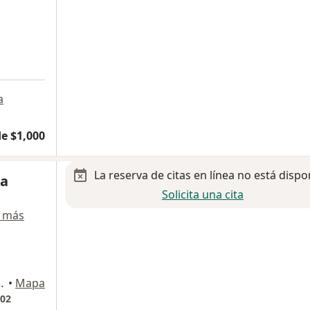
a
e $1,000
La reserva de citas en línea no está dispo
za
Solicita una cita
 más
o 8, Consultorio 802, Tijuana
•
Mapa
802