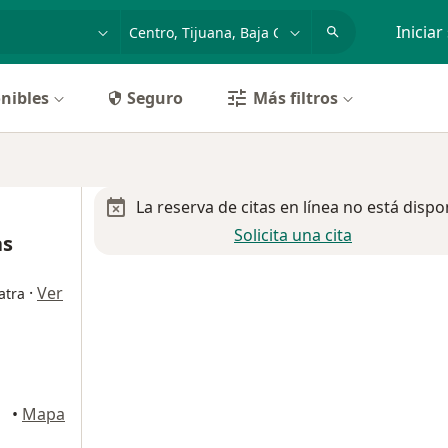
dad, enfermedad o nombre
p. ej. Guadalajara
Iniciar
nibles
Seguro
Más filtros
La reserva de citas en línea no está dispo
Solicita una cita
as
·
Ver
atra
juana
•
Mapa