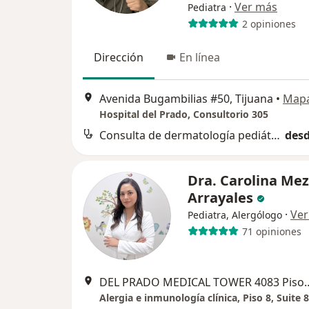
·
Ver más
Pediatra
2 opiniones
Dirección
En línea
Avenida Bugambilias #50, Tijuana
•
Map
Hospital del Prado, Consultorio 305
Consulta de dermatología pediátrica
desd
Dra. Carolina Me
Arrayales
·
Ver
Pediatra, Alergólogo
71 opiniones
DEL PRADO MEDICAL TOWER 4083 Pis
Alergia e inmunología clínica, Piso 8, Suite 