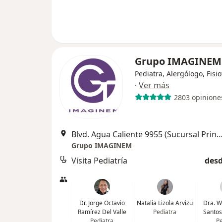
Grupo IMAGINE
Pediatra, Alergólogo, Fisi
·
Ver más
2803 opinione
Blvd. Agua Caliente 9955 (Sucursal Principal) Fracc, Calete, 22044 Tijuana Edificio Torela co
Grupo IMAGINEM
Visita Pediatría
desd
Dr. Jorge Octavio
Natalia Lizola Arvizu
Dra. W
Ramírez Del Valle
Pediatra
Santos
Pediatra
Pe