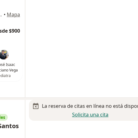
ines, Tijuana, Baja California, México, Tijuana
•
Mapa
sde $900
José Isaac
ciano Vega
diatra
La reserva de citas en línea no está dispo
Solicita una cita
les
Santos