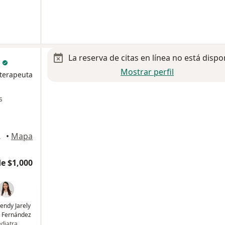
La reserva de citas en línea no está dispo
M
Mostrar perfil
oterapeuta
s
rporativo, Tijuana
•
Mapa
e $1,000
endy Jarely
 Fernández
diatra