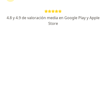
Especialista de confianza
Dirección
En línea
4.8 y 4.9 de valoración media en Google Play y Apple
Store
Av. 7 215 A García Gineres, Mérida
•
Mapa
Torre Médica Pensiones Consultorio 216
Consulta subsecuente pediatría
$900
Este especialista no ofrece reserva de cita en línea en esta dirección.
Solicita una cita