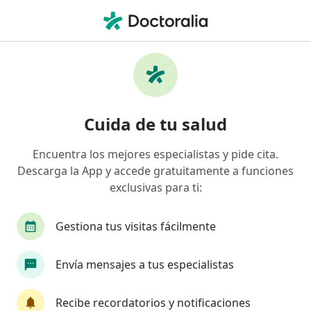
Men
Pediatra • Pensiones, Mérida, Yucatán
Filtros
Seguro
Mapa
Pediatras en Pensiones, Mérida
Cuida de tu salud
Encuentra los mejores especialistas y pide cita.
Descarga la App y accede gratuitamente a funciones
exclusivas para ti:
Gestiona tus visitas fácilmente
Dr. Edgardo Armani Tepal Estrella
Envía mensajes a tus especialistas
Pediatra, Gastroenterólogo pediátrico
61 opiniones
Recibe recordatorios y notificaciones