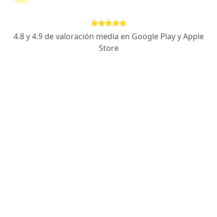
Dirección
En línea
4.8 y 4.9 de valoración media en Google Play y Apple
Store
Calle de Durango 33 Consultorio 62 A Piso 6, Ciudad de México
•
Mapa
Consultorio Roma
Consulta en línea
$1,000
Este especialista no ofrece reserva de cita en línea en esta dirección.
Solicita una cita