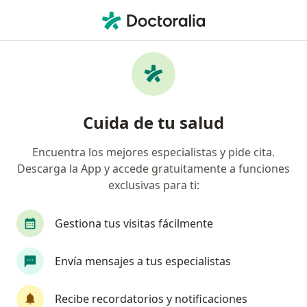
Men
Pediatra • Juárez, Cuauhtémoc, CDMX
Filtros
Seguro
Mapa
Pediatras en Juárez, Cuauhtémoc
Cuida de tu salud
Encuentra los mejores especialistas y pide cita.
Descarga la App y accede gratuitamente a funciones
exclusivas para ti:
Gestiona tus visitas fácilmente
Destacado
Envía mensajes a tus especialistas
Paulina Arellano Álvarez
Pediatra
Recibe recordatorios y notificaciones
123 opiniones