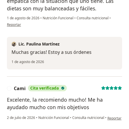
empatica con la situación que uno tiene. Las
dietas son muy balanceadas y fáciles.
1 de agosto de 2026
•
Nutrición Funcional
•
Consulta nutricional
•
en opinión del usuario Liliana T
Reportar
Lic. Paulina Martínez
Muchas gracias! Estoy a sus órdenes
1 de agosto de 2026
Cami
Cita verificada
C
Excelente, la recomiendo mucho! Me ha
ayudado mucho con mis objetivos
en opinión de
2 de julio de 2026
•
Nutrición Funcional
•
Consulta nutricional
•
Reportar