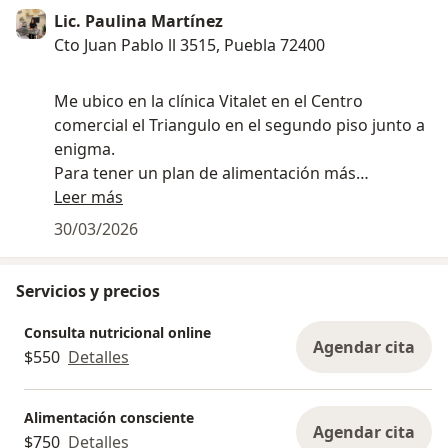
Lic. Paulina Martínez
Cto Juan Pablo ll 3515, Puebla 72400
Me ubico en la clínica Vitalet en el Centro
comercial el Triangulo en el segundo piso junto a
enigma.
Para tener un plan de alimentación más
personalizado y ver desde raíz lo que no te
Leer más
permite llegar a tus objetivos puedes realizarte
30/03/2026
conmigo un test epigenético
Servicios y precios
Consulta nutricional online
Agendar cita
$550
Detalles
Alimentación consciente
Agendar cita
$750
Detalles