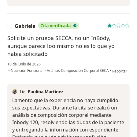
Gabriela
Cita verificada
G
Solicite un prueba SECCA, no un InBody,
aunque parece loo mismo no es lo que yo
habia solicitado
10 de junio de 2026
en opinión del
•
Nutrición Funcional
•
Análisis Composición Corporal SECA
•
Reportar
Lic. Paulina Martínez
Lamento que la experiencia no haya cumplido
sus expectativas. Durante la cita se realizó un
análisis de composición corporal mediante
Inbody 120, resolviendo las dudas de la paciente
y entregando la información correspondiente.
Entiendo que pudo existir una confusión