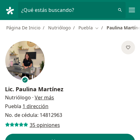
Men
¿Qué estás buscando?
Página De Inicio
Nutriólogo
Puebla
Paulina Martín
Cambiar de ciudad
Lic.
Paulina Martínez
sobre las especializaciones
Nutriólogo
·
Ver más
Puebla
1 dirección
No. de cédula: 14812963
35 opiniones