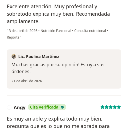
Excelente atención. Muy profesional y
sobretodo explica muy bien. Recomendada
ampliamente.
13 de abril de 2026
•
Nutrición Funcional
•
Consulta nutricional
•
en opinión del usuario Ricardo Ordoñez
Reportar
Lic. Paulina Martínez
Muchas gracias por su opinión! Estoy a sus
órdenes!
21 de abril de 2026
Angy
Cita verificada
A
Es muy amable y explica todo muy bien,
pregunta que es lo que no me agrada para