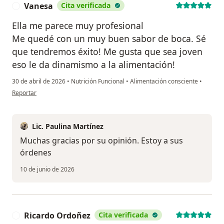
Vanesa
Cita verificada
V
Ella me parece muy profesional
Me quedé con un muy buen sabor de boca. Sé
que tendremos éxito! Me gusta que sea joven
eso le da dinamismo a la alimentación!
30 de abril de 2026
•
Nutrición Funcional
•
Alimentación consciente
•
en opinión del usuario Vanesa
Reportar
Lic. Paulina Martínez
Muchas gracias por su opinión. Estoy a sus
órdenes
10 de junio de 2026
Ricardo Ordoñez
Cita verificada
R