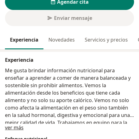
Agendar cita
Enviar mensaje
Experiencia
Novedades
Servicios y precios
Experiencia
Me gusta brindar información nutricional para
enseñar a aprender a comer de manera balanceada y
sostenible sin prohibir alimentos. Vemos la
alimentación desde los beneficios que tiene cada
alimento y no solo su aporte calórico. Vemos no solo
como afecta la alimentación en el peso sino también
en la salud hormonal, digestiva y emocional para una
mejor calidad de vida. Trabajamos en equipo para la
Sobre mí
ver más
alimentación sea lo más acoplada a tu estilo de vida y
no al revés
Enfoque nutricional