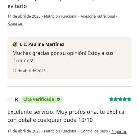
evitarlo
11 de abril de 2026
•
Nutrición Funcional
•
Asesoría nutricional
•
en opinión del usuario Angy
Reportar
Lic. Paulina Martínez
Muchas gracias por su opinión! Estoy a sus
órdenes!
21 de abril de 2026
K
Cita verificada
Excelente servicio. Muy profesiona, te explica
con detalle cualquier duda 10/10
en opinión del u
11 de abril de 2026
•
Nutrición Funcional
•
Control de peso
•
Reportar