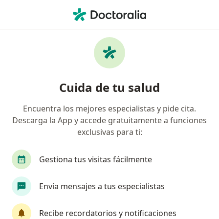
Men
Otorrinolaringólogo • Heroica Matamoros, Tamaulipas
Filtros
Seguro
Mapa
Otorrinolaringólogos en Heroica
Cuida de tu salud
Matamoros
Encuentra los mejores especialistas y pide cita.
Descarga la App y accede gratuitamente a funciones
exclusivas para ti:
Gestiona tus visitas fácilmente
Envía mensajes a tus especialistas
Dr. Rufino III Contreras De Leon
·
Ver más
Otorrinolaringólogo
Recibe recordatorios y notificaciones
123 opiniones