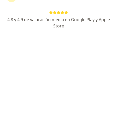
Dirección
En línea
4.8 y 4.9 de valoración media en Google Play y Apple
5TA Y VICTORIA, Heroica Matamoros
•
Mapa
Store
POLICLINICA LOS ANGELES
Primera visita Otorrinolaringología
$800
Este especialista no ofrece reserva de cita en línea en esta dirección.
Solicita una cita