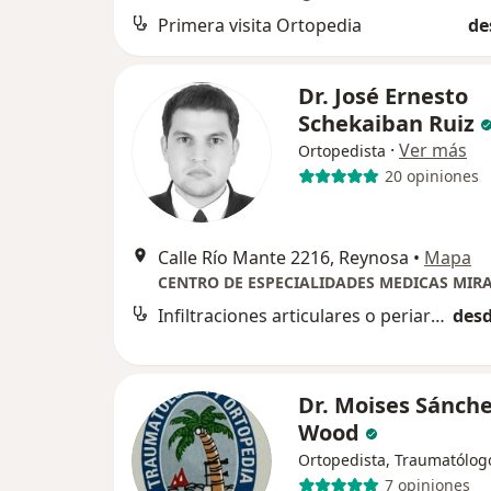
Primera visita Ortopedia
de
Dr. José Ernesto
Schekaiban Ruiz
·
Ver más
Ortopedista
20 opiniones
Calle Río Mante 2216, Reynosa
•
Mapa
CENTRO DE ESPECIALIDADES MEDICAS MIR
Infiltraciones articulares o periarticulares
desd
Dr. Moises Sánch
Wood
Ortopedista, Traumatólog
7 opiniones