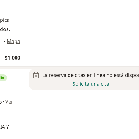
pica
ados.
 Reynosa
•
Mapa
$1,000
La reserva de citas en línea no está dispo
ia
Solicita una cita
e
·
Ver
o
IA Y