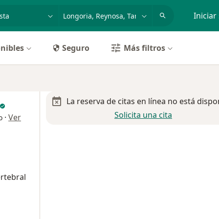
dad, enfermedad o nombre
p. ej. Guadalajara
Iniciar
nibles
Seguro
Más filtros
La reserva de citas en línea no está dispo
Solicita una cita
·
Ver
o
rtebral