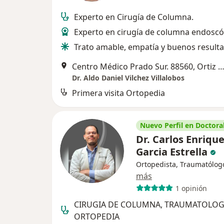
Experto en Cirugía de Columna.
Experto en cirugía de columna endoscó
Trato amable, empatía y buenos result
Centro Médico Prado Sur. 88560, Ortiz Rubio #531, Col del Prado, 88560 Reynosa, Tamps., Mexico,
Dr. Aldo Daniel Vilchez Villalobos
Primera visita Ortopedia
Nuevo Perfil en Doctoral
Dr. Carlos Enriqu
Garcia Estrella
Ortopedista, Traumatólog
más
1 opinión
CIRUGIA DE COLUMNA, TRAUMATOLOG
ORTOPEDIA