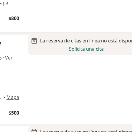
apa
$800
La reserva de citas en línea no está dispo
z
Solicita una cita
·
Ver
o
ras del soriana ribereña), Reynosa
•
Mapa
$500