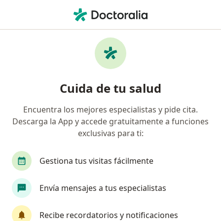
Men
Ortopedista • Villas Del Refugio, Querétaro, Querétaro
Filtros
Seguro
Mapa
Ortopedistas en Villas Del Refugio,
Cuida de tu salud
Querétaro
Encuentra los mejores especialistas y pide cita.
Descarga la App y accede gratuitamente a funciones
exclusivas para ti:
Gestiona tus visitas fácilmente
Envía mensajes a tus especialistas
Dr. Pedro Rogelio Moreno García
·
Ver más
Ortopedista, Traumatólogo
Recibe recordatorios y notificaciones
448 opiniones