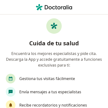
Men
Ortopedista • Puebla, MX
Filtros
Seguro:
Pacientes privados (
Ortopedistas recomendados de Pacientes
Cuida de tu salud
privados (sin aseguradora) en Puebla
Encuentra los mejores especialistas y pide cita.
Descarga la App y accede gratuitamente a funciones
exclusivas para ti:
Gestiona tus visitas fácilmente
Envía mensajes a tus especialistas
Destacado
Dr. Jose Alfonso Corona De la Torre
Recibe recordatorios y notificaciones
·
Ver más
Ortopedista, Traumatólogo