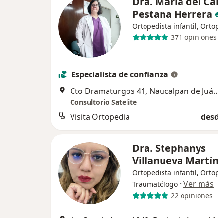
Dra. Maria del C
Pestana Herrera
Ortopedista infantil, Orto
371 opiniones
Especialista de confianza
Cto Dramaturgos 41, Naucalpan 
Consultorio Satelite
Visita Ortopedia
desd
Dra. Stephanys
Villanueva Martí
Ortopedista infantil, Orto
·
Ver más
Traumatólogo
22 opiniones