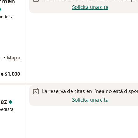
armen
Solicita una cita
pedista
de Juárez
•
Mapa
e $1,000
La reserva de citas en línea no está dispo
Solicita una cita
nez
pedista,