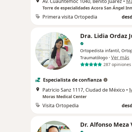
Av. Cuauhtémoc 1040, Benito Juárez
•
M
Primera visita Ortopedia
desd
Dra. Lidia Ordaz 
Ortopedista infantil, Orto
·
Ver más
Traumatólogo
287 opiniones
Especialista de confianza
Patricio Sanz 1117, Ciudad de México
•
Moras Medical Center
Visita Ortopedia
desd
Dr. Alfonso Meza 