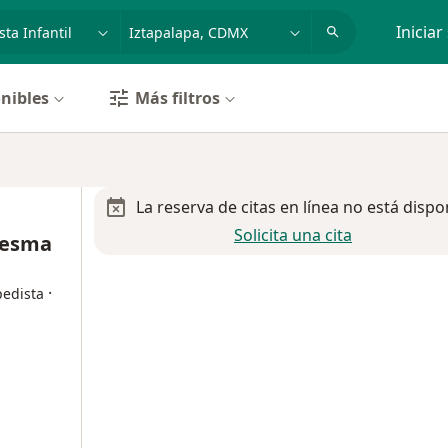
dad, enfermedad o nombre
p. ej. Guadalajara
Iniciar
nibles
Más filtros
La reserva de citas en línea no está dispo
Solicita una cita
 Sesma
·
pedista