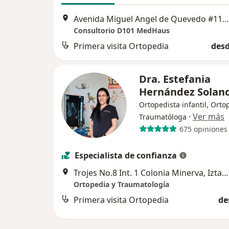
Avenida Miguel Angel de Quevedo #1144, Parque San Andres, Ciudad de México
Consultorio D101 MedHaus
Primera visita Ortopedia
desd
Dra. Estefania
Hernández Solan
Ortopedista infantil, Orto
·
Ver más
Traumatóloga
675 opiniones
Especialista de confianza
Trojes No.8 Int. 1 Colonia Minerva, Iztapalapa, Iztapalapa
Ortopedia y Traumatología
Primera visita Ortopedia
de