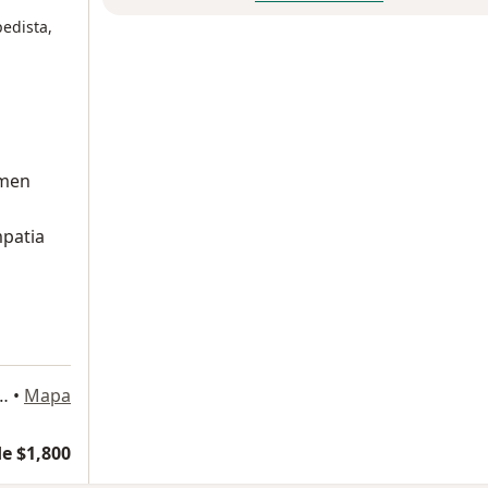
pedista,
amen
mpatia
a
 de consultorios Primer Piso Clínica 103, Ciudad de México
•
Mapa
e $1,800