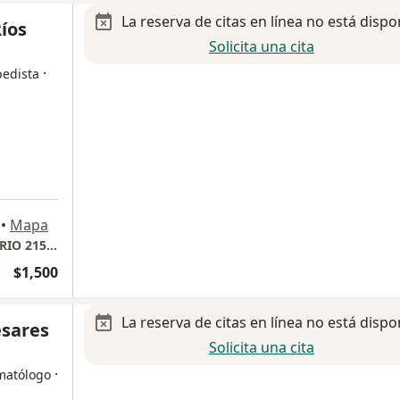
La reserva de citas en línea no está dispo
Ríos
Solicita una cita
·
pedista
•
Mapa
HOSPITAL ANGELES LINDAVISTA CONSULTORIO 215 SEGUNDO PISO
$1,500
La reserva de citas en línea no está dispo
esares
Solicita una cita
·
umatólogo