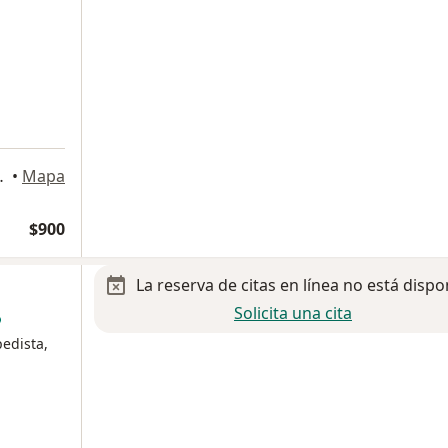
a
icas. Mza 138 lote 1,
•
Mapa
$900
La reserva de citas en línea no está dispo
Solicita una cita
pedista,