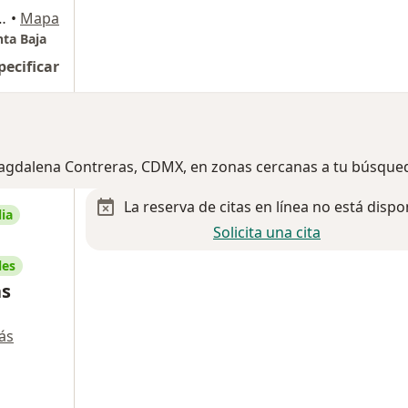
eroes de Padierna, Magdalena Contreras
•
Mapa
nta Baja
pecificar
Magdalena Contreras, CDMX, en zonas cercanas a tu búsque
La reserva de citas en línea no está dispo
ia
Solicita una cita
les
as
ás