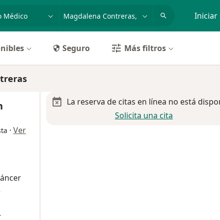
dad, enfermedad o nombre
p. ej. Guadalajara
Iniciar
nibles
Seguro
Más filtros
treras
La reserva de citas en línea no está dispo
n
Solicita una cita
·
Ver
sta
cáncer
e
-