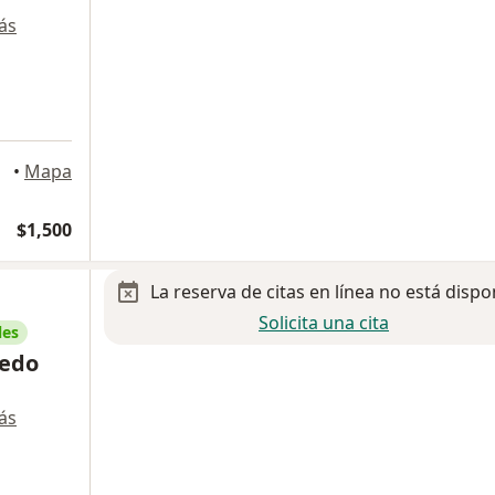
ás
xico
•
Mapa
$1,500
La reserva de citas en línea no está dispo
Solicita una cita
les
bedo
ás