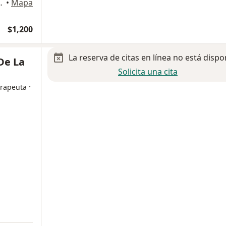
agdalena Contreras
•
Mapa
$1,200
La reserva de citas en línea no está dispo
De La
Solicita una cita
·
erapeuta