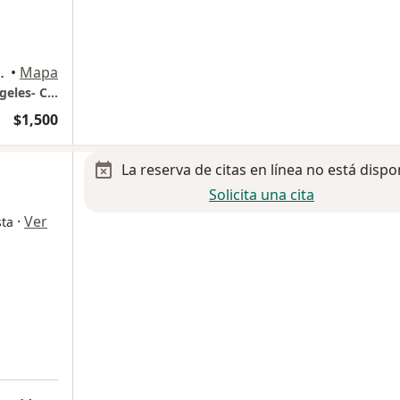
Magdalena Contreras
•
Mapa
Hospital Angeles Pedregal - Torre Clínica Ángeles- Consultorio 888
$1,500
La reserva de citas en línea no está dispo
Solicita una cita
·
Ver
sta