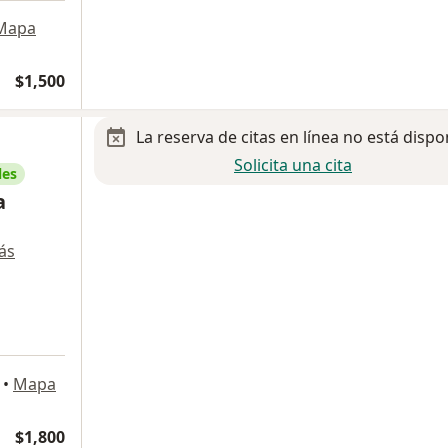
Mapa
$1,500
La reserva de citas en línea no está dispo
Solicita una cita
les
a
ás
a
•
Mapa
$1,800