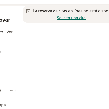
La reserva de citas en línea no está dispo
Solicita una cita
Tovar
·
Ver
sta
d
e
-
3
En línea
apa