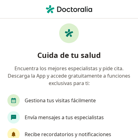
Men
Oncólogo Médico • León, Guanajuato
Filtros
Seguro:
Seguros Inbursa
Oncólogos médicos recomendados de
Cuida de tu salud
Seguros Inbursa en León
Encuentra los mejores especialistas y pide cita.
Descarga la App y accede gratuitamente a funciones
exclusivas para ti:
Gestiona tus visitas fácilmente
Envía mensajes a tus especialistas
Dra. Melani Pamela Chacon Lopez
·
Ver más
Oncóloga médica, Internista
Recibe recordatorios y notificaciones
16 opiniones