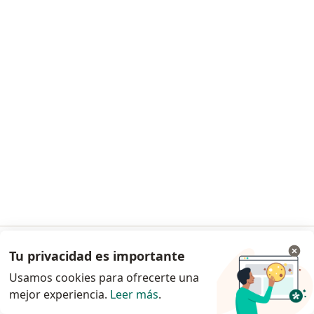
Centro Oftalmologico Nuestra Senora de
la Luz
Oftalmólogo, Analista clínico
Diaz Ordaz 390 (Int 11 Centro Comercial Sol) (Dr Porfirio Luna), Tijuana
•
Mapa
Centro Oftalmologico Nuestra Senora de la Luz
Ningún profesional de este centro tiene citas disponibles
Mostrar perfil
Tu privacidad es importante
Ir a la app
Usamos cookies para ofrecerte una
mejor experiencia.
Leer más
.
Continuar en el navegador