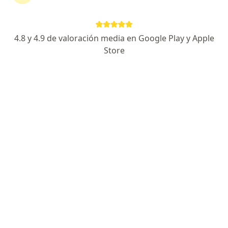
378 opiniones
ESPECIALISTA EN CATARATAS RETINOPATÍA
4.8 y 4.9 de valoración media en Google Play y Apple
DIABÉTICA
EGRESADA CMO UAS HOSPITAL LA RAZA Y CMN
Store
NOROESTE
TRATO PERSONALIZADO, EMPATIA Y CALIDEZ
HUMANA
Av de los Insurgentes 17017, Tijuana
•
Mapa
CONSULTORIO DE OFTALMOLOGÍA
Primera visita Oftalmología
$1,200
Este especialista no ofrece reserva de cita en línea en esta dirección.
Solicita una cita