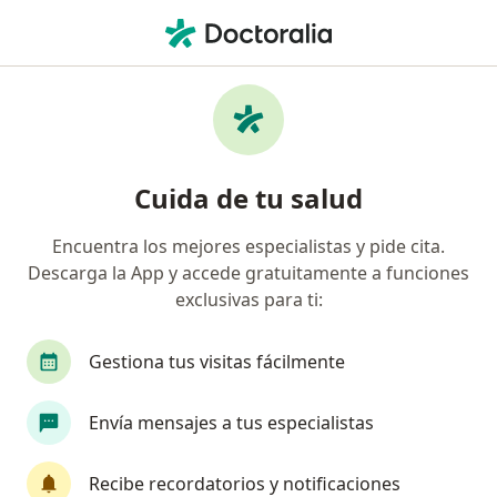
Men
Oftalmólogo • Rio Tijuana 3Ra Etapa, Tijuana, Baja California
Filtros
Seguro
Mapa
Oftalmólogos en Rio Tijuana 3Ra Etapa,
Cuida de tu salud
Tijuana
Encuentra los mejores especialistas y pide cita.
Descarga la App y accede gratuitamente a funciones
exclusivas para ti:
Gestiona tus visitas fácilmente
Envía mensajes a tus especialistas
Destacado
Karla Anaís Soto Gutiérrez
Recibe recordatorios y notificaciones
·
Ver más
Oftalmólogo