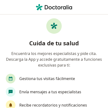
Men
Oftalmólogo • San Pedro Garza Garcia, Nuevo Léon
Filtros
Seguro:
BX+
Mapa
Oftalmólogos recomendados de BX+ en San
Cuida de tu salud
Pedro Garza Garcia
Encuentra los mejores especialistas y pide cita.
Descarga la App y accede gratuitamente a funciones
exclusivas para ti:
Gestiona tus visitas fácilmente
Envía mensajes a tus especialistas
Destacado
Dra. Judith Adriana Salinas García
Recibe recordatorios y notificaciones
·
Ver más
Oftalmólogo