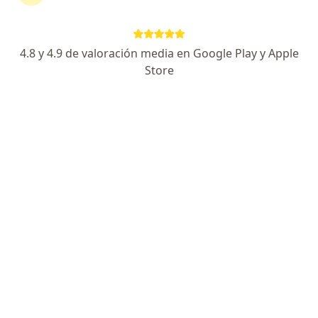
275 opiniones
Tratamientos para miopía, astigmatismo y más
4.8 y 4.9 de valoración media en Google Play y Apple
Más de 20 años de experiencia oftalmológica
Store
Enfoque cálido, claro y 100% personalizado
Manuel Gómez Morín #2003 (Plaza Carrizalejo - Local 3), San Pedro Garza Garcia
•
Mapa
Consultorio privado
Acepta BX+
Primera visita Oftalmología
Este especialista no ofrece reserva de cita en línea en esta dirección.
Solicita una cita