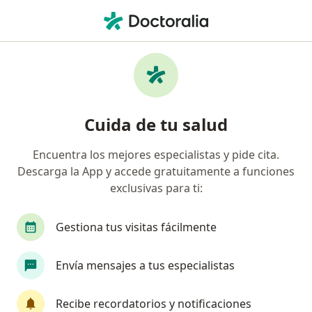
Men
Oftalmólogo • Mérida, Yucatán
Filtros
Seguro:
BX+
Mapa
Oftalmólogos recomendados de BX+ en
Cuida de tu salud
Mérida
Encuentra los mejores especialistas y pide cita.
Descarga la App y accede gratuitamente a funciones
exclusivas para ti:
Gestiona tus visitas fácilmente
Envía mensajes a tus especialistas
Dra. Cecilia Castillo Ortiz
·
Ver más
Oftalmólogo
Recibe recordatorios y notificaciones
159 opiniones