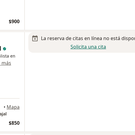
$900
La reserva de citas en línea no está dispo
Solicita una cita
l
lista en
r más
a
arza
•
Mapa
ajal
$850