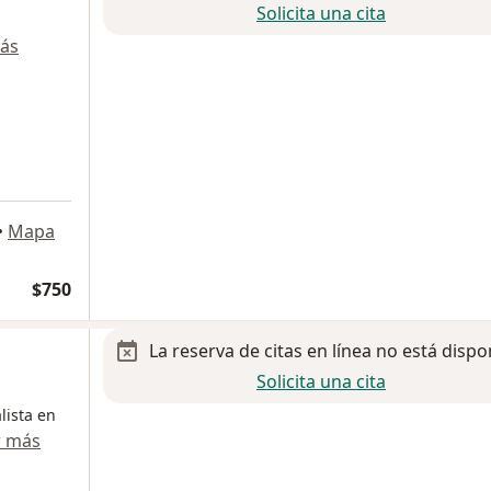
Solicita una cita
ás
•
Mapa
$750
La reserva de citas en línea no está dispo
Solicita una cita
lista en
r más