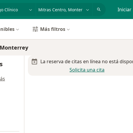
dad, enfermedad o nombre
p. ej. Guadalajara
Iniciar
nibles
Más filtros
, Monterrey
La reserva de citas en línea no está dispo
s
Solicita una cita
ás