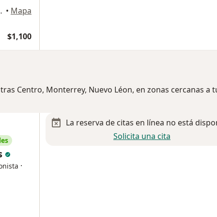
as Centro, Monterrey
•
Mapa
$1,100
itras Centro, Monterrey, Nuevo Léon, en zonas cercanas a t
La reserva de citas en línea no está dispo
Solicita una cita
les
s
·
onista