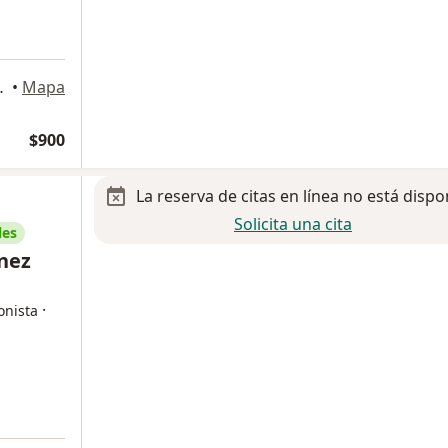
Pedro Garza Garcia
•
Mapa
$900
La reserva de citas en línea no está dispo
Solicita una cita
les
nez
·
onista