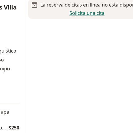
La reserva de citas en línea no está dispo
 Villa
Solicita una cita
quístico
so
quipo
apa
Análisis de composición corporal con Inbody
$250