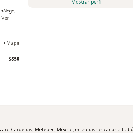
Mostrar perfil
inólogo,
·
Ver
oluca
•
Mapa
$850
Lazaro Cardenas, Metepec, México, en zonas cercanas a tu 