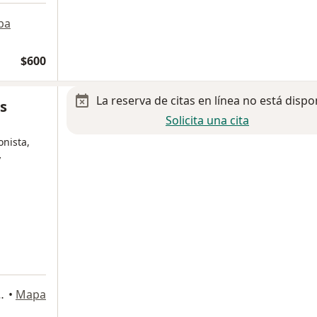
pa
$600
La reserva de citas en línea no está dispo
os
Solicita una cita
onista,
y
a
omínguez 472, Metepec
•
Mapa