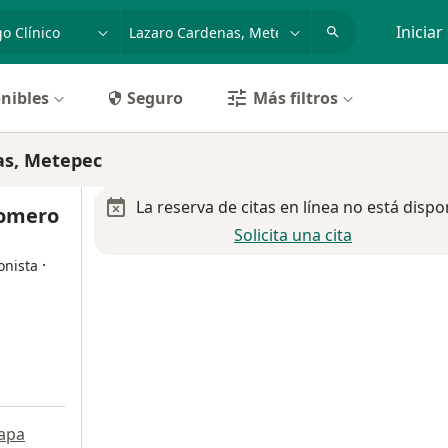
dad, enfermedad o nombre
p. ej. Guadalajara
Iniciar
nibles
Seguro
Más filtros
as, Metepec
La reserva de citas en línea no está dispo
Romero
Solicita una cita
·
onista
apa