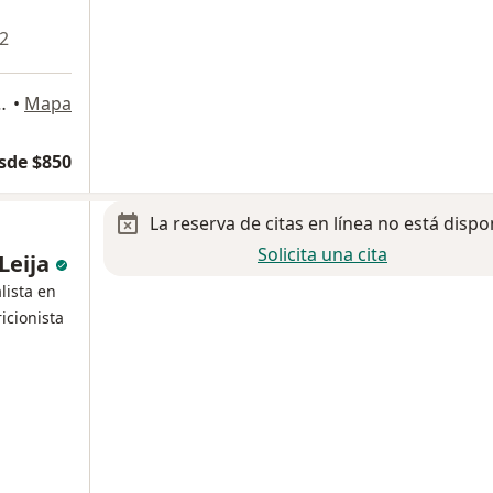
 2
omínguez 538, Metepec
•
Mapa
sde $850
La reserva de citas en línea no está dispo
Solicita una cita
 Leija
lista en
icionista