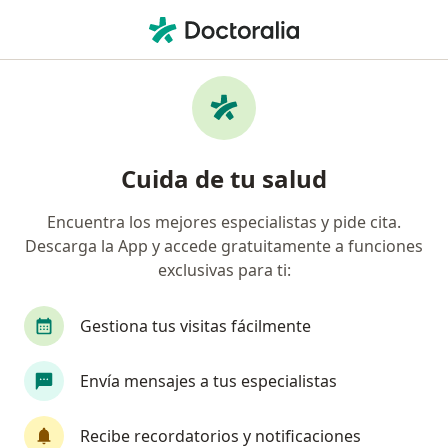
Men
Nutricionista • Lomas De Zapopan, Zapopan, Jalisco
Filtros
Mapa
Nutricionistas en Lomas De Zapopan,
Cuida de tu salud
Zapopan
Encuentra los mejores especialistas y pide cita.
Descarga la App y accede gratuitamente a funciones
exclusivas para ti:
Gestiona tus visitas fácilmente
Envía mensajes a tus especialistas
Lic. Edith Flores
·
Ver más
Nutricionista, Nutrióloga
Recibe recordatorios y notificaciones
24 opiniones