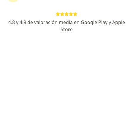
Dirección
En línea
4.8 y 4.9 de valoración media en Google Play y Apple
Avenida Torremolinos 2156, Zapopan
•
Mapa
Store
Nutrióloga Edith Flores
Consultas de nutrición presencial
$450
Este especialista no ofrece reserva de cita en línea en esta dirección.
Solicita una cita