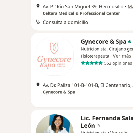
Av. P.º Río San Miguel 39, Hermosillo
•
M
Celtara Medical & Professional Center
Consulta a domicilio
Gynecore & Spa
Nutricionista, Cirujano ge
·
Ver más
Fisioterapeuta
552 opiniones
Av. Dr. Paliza 101-B
Gynecore & Spa
Lic. Fernanda Sal
León
·
Ver más
Nutricionista