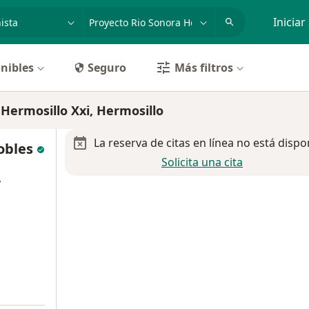
dad, enfermedad o nombre
p. ej. Guadalajara
Iniciar
nibles
Seguro
Más filtros
 Hermosillo Xxi, Hermosillo
La reserva de citas en línea no está dispo
obles
Solicita una cita
y