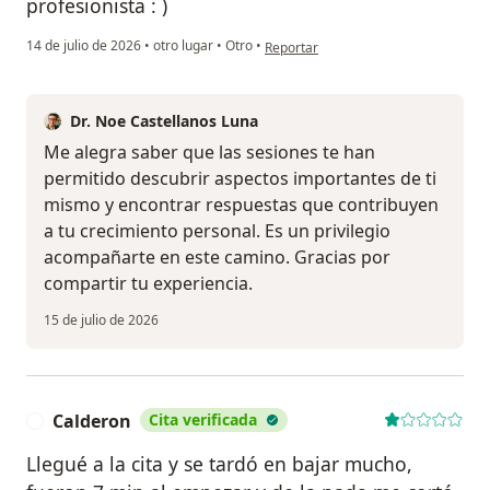
profesionista : )
en opinión del usuario Oskr A.
14 de julio de 2026
•
otro lugar
•
Otro
•
Reportar
Dr. Noe Castellanos Luna
Me alegra saber que las sesiones te han
permitido descubrir aspectos importantes de ti
mismo y encontrar respuestas que contribuyen
a tu crecimiento personal. Es un privilegio
acompañarte en este camino. Gracias por
compartir tu experiencia.
15 de julio de 2026
Calderon
Cita verificada
C
Llegué a la cita y se tardó en bajar mucho,