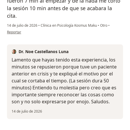
fueron 7 min al empezar y de la nada me cortó
la sesión 10 min antes de que se acabara la
cita.
14 de julio de 2026
•
Clínica en Psicología Kosmus Maku
•
Otro
•
en opinión del usuario Calderon
Reportar
Dr. Noe Castellanos Luna
Lamento que hayas tenido esta experiencia, los
minutos se repusieron porque tuve un paciente
anterior en crisis y te expliqué el motivo por el
cual se cortaba el tiempo. (La sesión dura 50
minutos) Entiendo tu molestia pero creo que es
importante siempre reconocer las cosas como
son y no solo expresarse por enojo. Saludos.
14 de julio de 2026