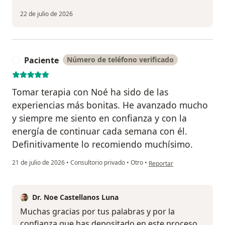
22 de julio de 2026
Paciente
Número de teléfono verificado
P
Tomar terapia con Noé ha sido de las
experiencias más bonitas. He avanzado mucho
y siempre me siento en confianza y con la
energía de continuar cada semana con él.
Definitivamente lo recomiendo muchísimo.
en opinión del usuario Paci
21 de julio de 2026
•
Consultorio privado
•
Otro
•
Reportar
Dr. Noe Castellanos Luna
Muchas gracias por tus palabras y por la
confianza que has depositado en este proceso.