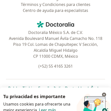
Términos y Condiciones para clientes
Centro de ayuda para especialistas
Contacto
Doctoralia - Página de inicio
Doctoralia México S.A. de C.V.
Avenida Boulevard Manuel Ávila Camacho No. 118
Piso 19 Col. Lomas de Chapultepec V Sección,
Alcaldía Miguel Hidalgo
CP 11000 CDMX, México
(+52) 55 4165 3261
se abre en una nueva pestaña
se abre en una nueva pestaña
se abre en una nueva pestaña
se abre en una nueva pes
se abre en 
se a
Polska
,
Türkiye
,
España
,
Italia
,
Deutschland
,
Česko
,
se abre en una nueva pestaña
se abre en una nueva pestaña
se abre en una nueva pestaña
se abre en una nueva p
se abre en 
se abr
Portugal
,
México
,
Chile
,
Brasil
,
Argentina
,
Perú
,
Tu privacidad es importante
se abre en una nueva pe
Colombia
Usamos cookies para ofrecerte una
mejor experiencia.
www.doctoralia.com.mx © 2026 - Encuentra tu
Leer más
.