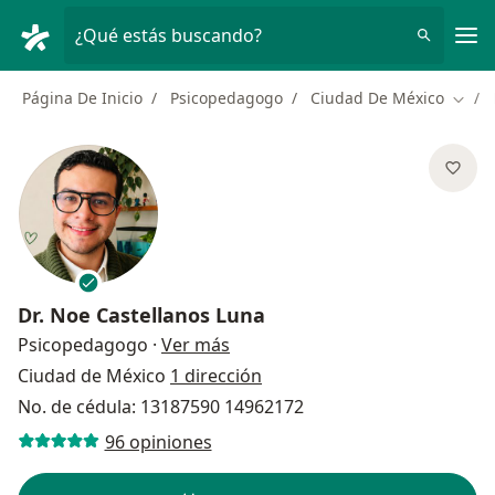
Men
¿Qué estás buscando?
Página De Inicio
Psicopedagogo
Ciudad De México
Cambi
Dr.
Noe Castellanos Luna
sobre las especializaciones
Psicopedagogo
·
Ver más
Ciudad de México
1 dirección
No. de cédula: 13187590 14962172
96 opiniones