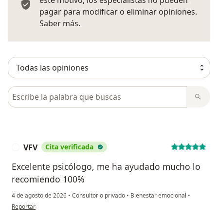
pagar para modificar o eliminar opiniones.
Más información sobre opiniones
Saber más.
Busca en opiniones
VFV
Cita verificada
V
Excelente psicólogo, me ha ayudado mucho lo
recomiendo 100%
4 de agosto de 2026
•
Consultorio privado
•
Bienestar emocional
•
en opinión del usuario VFV
Reportar