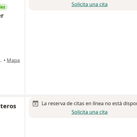
Solicita una cita
les
er
nes de San Manuel, Puebla
•
Mapa
La reserva de citas en línea no está dispo
steros
Solicita una cita