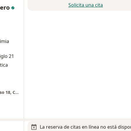
Solicita una cita
mero
imia
iglo 21
tica
Hospital Angeles Puebla. Torre 1 (Nueva), Piso 18, Consultorio 1886. Centro de Neurociencias
La reserva de citas en línea no está dispo