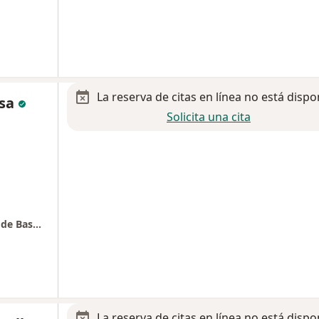
La reserva de citas en línea no está dispo
osa
Solicita una cita
Dr. Erik Burgos Sosa – Neurocirugía, Cirugîa de Base de Cráneo e Hipófisis
La reserva de citas en línea no está dispo