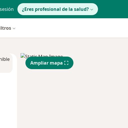
 sesión
¿Eres profesional de la salud?
iltros
nible
Ampliar mapa