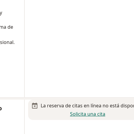
y
oma de
sional.
La reserva de citas en línea no está dispo
o
Solicita una cita