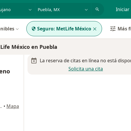
dad, enfermedad o nombre
p. ej. Guadalajara
Iniciar
nibles
Seguro:
MetLife México
Más f
ife México en Puebla
La reserva de citas en línea no está dispo
Solicita una cita
teno
2190 Reserva Territorial Atlixcáyotl, Puebla
•
Mapa